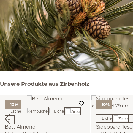
Unsere Produkte aus Zirbenholz
- 10%
- 10%
+
1
Bett Almeno
Sideboard Teso