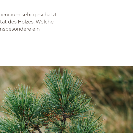
lpenraum sehr geschätzt –
ät des Holzes. Welche
 insbesondere ein