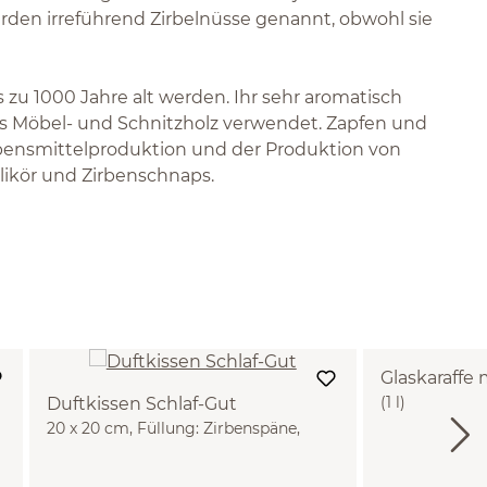
den irreführend Zirbelnüsse genannt, obwohl sie
zu 1000 Jahre alt werden. Ihr sehr aromatisch
ls Möbel- und Schnitzholz verwendet. Zapfen und
ensmittelproduktion und der Produktion von
nlikör und Zirbenschnaps.
Glaskaraffe 
(1 l)
Duftkissen Schlaf-Gut
20 x 20 cm, Füllung: Zirbenspäne,
Kamille, Lavendel, Lindenblüten,
Zitronenmelisse