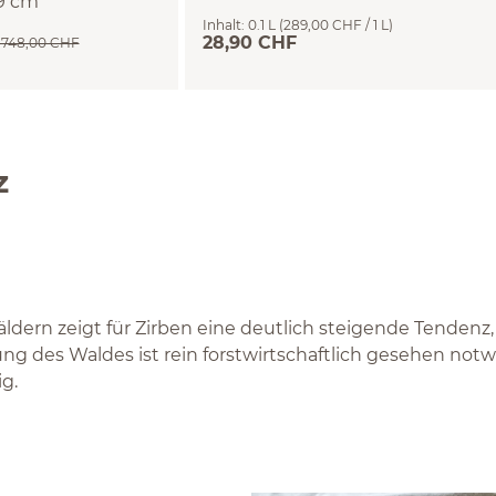
79 cm
Inhalt:
0.1 L
(289,00 CHF / 1 L)
28,90 CHF
.748,00 CHF
z
dern zeigt für Zirben eine deutlich steigende Tendenz,
ung des Waldes ist rein forstwirtschaftlich gesehen notw
ig.