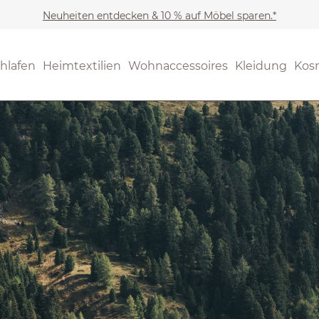
Neuheiten entdecken & 10 % auf Möbel sparen.*
hlafen
Heimtextilien
Wohnaccessoires
Kleidung
Kos