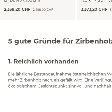
120 x T 45 x H 
(Zirbe, 160 x 200 cm)
(Zirbe)
2.338,20 CHF
3.373,20 CHF
2.598,00 CHF
3
5 gute Gründe für Zirbenhol
1. Reichlich vorhanden
Die jährliche Bestandaufnahme österreichischen Wäl
mehr Zirbenholz nach, als gefällt wird. Eine Verjüng
ökologischem Gesichtspunkt sinnvoll und nachhalt