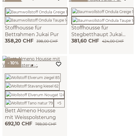
Stoffhousse für
Stoffhousse für
Bettrahmen Jukai Pur
Stegbetthaupt Jukai
358,20 CHF
381,60 CHF
Pur
(Baumwollstoff Ondula
(Baumwollstoff Ondula
398,00 CHF
424,00 CHF
Greige, 140cm)
Taupe, 140cm)
- 10%
+
5
Bett Almeno Housse
mit Weisspolsterung
692,10 CHF
(Wollstoff Elverum Nougat,
769,00 CHF
160cm)