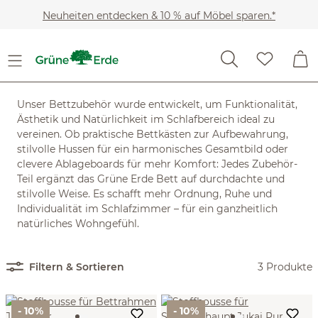
Zum Hauptinhalt springen
Neuheiten entdecken & 10 % auf Möbel sparen.*
Möbel
Betten
Bettzubehör
Hussen
Hussen
Unser Bettzubehör wurde entwickelt, um Funktionalität,
Ästhetik und Natürlichkeit im Schlafbereich ideal zu
vereinen. Ob praktische Bettkästen zur Aufbewahrung,
stilvolle Hussen für ein harmonisches Gesamtbild oder
clevere Ablageboards für mehr Komfort: Jedes Zubehör-
Teil ergänzt das Grüne Erde Bett auf durchdachte und
stilvolle Weise. Es schafft mehr Ordnung, Ruhe und
Individualität im Schlafzimmer – für ein ganzheitlich
natürliches Wohngefühl.
Filtern & Sortieren
3 Produkte
- 10%
- 10%