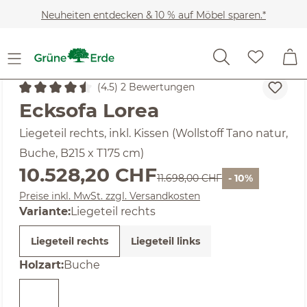
Zum Hauptinhalt springen
Neuheiten entdecken & 10 % auf Möbel sparen.*
(4.5) 2 Bewertungen
Durchschnittliche Bewertung von 4.5 von 5 Sternen
Ecksofa Lorea
Liegeteil rechts, inkl. Kissen (Wollstoff Tano natur,
Buche, B215 x T175 cm)
Verkaufspreis:
10.528,20 CHF
Regulärer Preis:
11.698,00 CHF
- 10%
Preise inkl. MwSt. zzgl. Versandkosten
Variante:
Liegeteil rechts
Liegeteil rechts
Liegeteil links
auswählen
Holzart
:
Buche