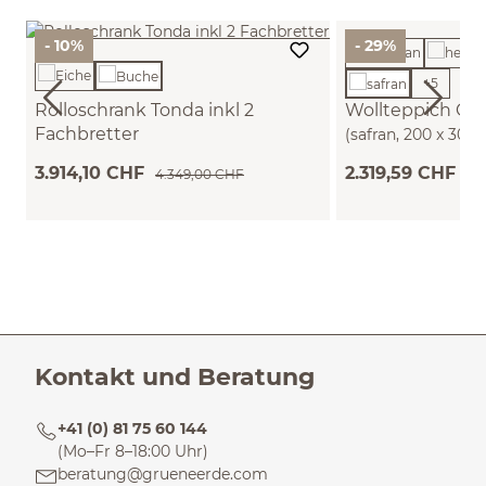
- 10%
- 29%
+
5
Rolloschrank Tonda inkl 2
Wollteppich Che
Fachbretter
(safran, 200 x 300
B 200 x T 50 x H 59,1 cm (Buche)
3.914,10 CHF
2.319,59 CHF
4.349,00 CHF
3.
Kontakt und Beratung
+41 (0) 81 75 60 144
(Mo–Fr 8–18:00 Uhr)
beratung@grueneerde.com