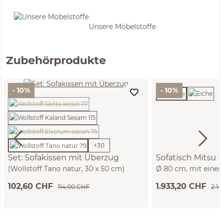
Unsere Möbelstoffe
Zubehörprodukte
- 10%
- 10%
(Diese Option ist zurzeit nicht verfügbar.)
(Diese Option ist zurzeit nicht verfügbar.)
+
30
Set: Sofakissen mit Überzug
Sofatisch Mitsu
(Wollstoff Tano natur, 30 x 50 cm)
Ø 80 cm, mit eine
102,60 CHF
1.933,20 CHF
114,00 CHF
2.1