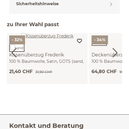
Sicherheitshinweise
zu Ihrer Wahl passt
- 32%
- 34%
Kissenüberzug Frederik
Deckenüberzug 
100 % Baumwolle, Satin, GOTS (sand,
100 % Baumwolle, 
40 x 40 cm)
100 x 140 cm)
21,40 CHF
64,80 CHF
31,90 CHF
99,0
Kontakt und Beratung