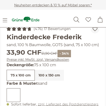
Zum Hauptinhalt springen
Neuheiten entdecken & 10 % auf Möbel sparen.*
Kinder
Kuscheldecken & Wärmekissen
(4.76) 17 Bewertungen
Durchschnittliche Bewertung von 4.76 von 5 Sternen
Kinderdecke Frederik
sand, 100 % Baumwolle, GOTS (sand, 75 x 100 cm)
Verkaufspreis:
33,90 CHF
Regulärer Preis:
51,90 CHF
- 34%
Preise inkl. MwSt. zzgl. Versandkosten
auswählen
Deckengröße
:
75 x 100 cm
75 x 100 cm
100 x 150 cm
auswählen
Farbe & Muster
:
sand
Sofort lieferbar,
zzgl. Lieferzeit des Postdienstleisters