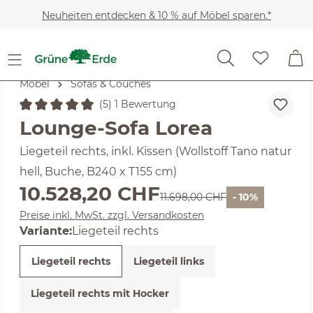
Zum Hauptinhalt springen
Neuheiten entdecken & 10 % auf Möbel sparen.*
Möbel
Sofas & Couches
(5) 1 Bewertung
Durchschnittliche Bewertung von 5 von 5 Sternen
Lounge-Sofa Lorea
Liegeteil rechts, inkl. Kissen (Wollstoff Tano natur
hell, Buche, B240 x T155 cm)
Verkaufspreis:
10.528,20 CHF
Regulärer Preis:
11.698,00 CHF
- 10%
Preise inkl. MwSt. zzgl. Versandkosten
Variante:
Liegeteil rechts
Liegeteil rechts
Liegeteil links
Liegeteil rechts mit Hocker