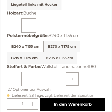
Liegeteil links mit Hocker
auswählen
Holzart
:
Buche
auswählen
Polstermöbelgröße
:
B240 x T155 cm
B240 x T155 cm
B270 x T175 cm
B215 x T175 cm
B295 x T155 cm
auswählen
Stoffart & Farbe
:
Wollstoff Tano natur hell 80
27 Optionen zur Auswahl
Lieferzeit: 28 Tage,
zzgl. Lieferzeit der Spedition
Produkt Anzahl: Gib den gewünschte
In den Warenkorb