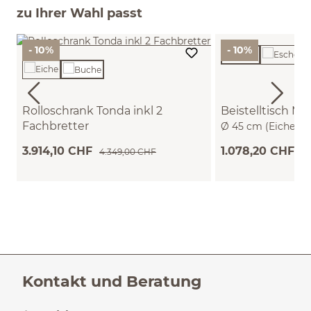
zu Ihrer Wahl passt
- 10%
- 10%
Rolloschrank Tonda inkl 2
Beistelltisch Mi
Fachbretter
Ø 45 cm (Eiche)
B 200 x T 50 x H 59,1 cm (Buche)
3.914,10 CHF
1.078,20 CHF
4.349,00 CHF
1.
Kontakt und Beratung