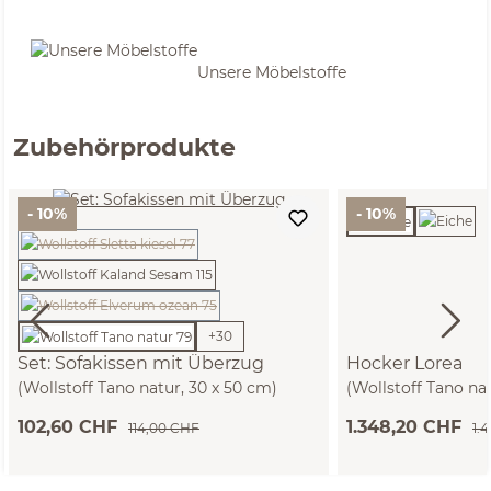
Unsere Möbelstoffe
Zubehörprodukte
- 10%
- 10%
(Diese Option ist zurzeit nicht verfügbar.)
(Diese Option ist zurzeit nicht verfügbar.)
+
30
Set: Sofakissen mit Überzug
Hocker Lorea
(Wollstoff Tano natur, 30 x 50 cm)
(Wollstoff Tano na
T60 cm)
102,60 CHF
1.348,20 CHF
114,00 CHF
1.