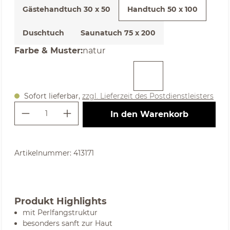
Gästehandtuch 30 x 50
Handtuch 50 x 100
Duschtuch
Saunatuch 75 x 200
auswählen
Farbe & Muster
:
natur
(Diese Option ist zurzeit nicht verfügbar. )
Sofort lieferbar,
zzgl. Lieferzeit des Postdienstleisters
Produkt Anzahl: Gib den gewünschte
In den Warenkorb
Artikelnummer:
413171
Produkt Highlights
mit Perlfangstruktur
besonders sanft zur Haut