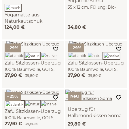
Yogarolle Soma
35 x 12 cm, Füllung: Bio-
Dinkelspelzen, Bezug: 100 %
Yogamatte aus
Baumwolle, GOTS
Naturkautschuk
124,00 €
34,80 €
62 x 182 cm, 100 %
Naturkautschuk (rauch)
- 29%
- 29%
Zafu Sitzkissen-Überzug
Zafu Sitzkissen-Überzug
100 % Baumwolle, GOTS,
100 % Baumwolle, GOTS,
27,90 €
27,90 €
NATURTEXTIL BEST (natur,
NATURTEXTIL BEST (malve,
39,80 €
39,80 €
32 x 12 cm)
32 x 12 cm)
- 29%
Neu
Überzug für
Zafu Sitzkissen-Überzug
Halbmondkissen Soma
100 % Baumwolle, GOTS,
44 x 22 cm, 100 %
27,90 €
29,80 €
NATURTEXTIL BEST
39,80 €
Baumwolle, GOTS