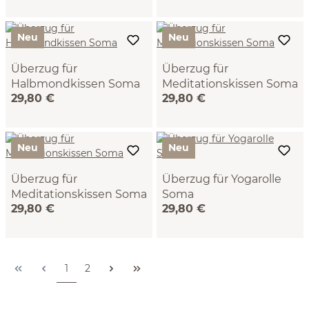
(atlantik, 32 x 12 cm)
(sandelholz)
Neu
Neu
Überzug für
Überzug für
Halbmondkissen Soma
Meditationskissen Soma
29,80 €
29,80 €
44 x 22 cm, 100 %
100 % Baumwolle, GOTS
Baumwolle, GOTS (salbei)
(sandelholz, 32 x 12 cm)
Neu
Neu
Überzug für
Überzug für Yogarolle
Meditationskissen Soma
Soma
29,80 €
29,80 €
100 % Baumwolle, GOTS
35 x 12 cm, 100 %
(salbei, 32 x 12 cm)
Baumwolle, GOTS
(sandelholz)
Seite
Seite
1
2