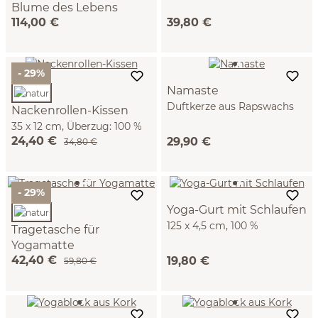
Blume des Lebens
Bezug: 100 % Baumwolle,
114,00 €
39,80 €
natur/quarz, 150 x 200 cm,
GOTS (32 x 12 cm)
100 % Baumwolle, GOTS
- 29%
Namaste
Duftkerze aus Rapswachs
Nackenrollen-Kissen
im recyclierten Glas, 325 ml
35 x 12 cm, Überzug: 100 %
24,40 €
29,90 €
Baumwolle, Füllung: Bio-
34,80 €
Dinkelspelzen, GOTS,
NATURTEXTIL BEST (natur,
35 x 12 cm)
- 29%
Yoga-Gurt mit Schlaufen
125 x 4,5 cm, 100 %
Tragetasche für
Baumwolle
Yogamatte
42,40 €
19,80 €
100 % Baumwolle, GOTS
59,80 €
(natur)