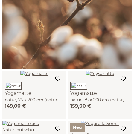
Yogamatte
Yogamatte
natur, 75 x 200 cm (natur,
natur, 75 x 200 cm (natur,
149,00 €
159,00 €
Schafschurwolle)
Baumwolle)
Neu