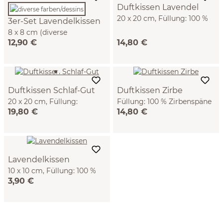
Duftkissen Lavendel
20 x 20 cm, Füllung: 100 %
3er-Set Lavendelkissen
Lavendel, Lavendel kbA
8 x 8 cm (diverse
12,90 €
14,80 €
farben/dessins)
Duftkissen Schlaf-Gut
Duftkissen Zirbe
20 x 20 cm, Füllung:
Füllung: 100 % Zirbenspäne
19,80 €
14,80 €
Zirbenspäne, Kamille,
(20 x 20 cm)
Lavendel, Lindenblüten,
Zitronenmelisse
Lavendelkissen
10 x 10 cm, Füllung: 100 %
3,90 €
Lavendel, Lavendel kbA