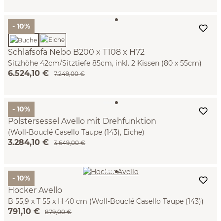
- 10%
Schlafsofa Nebo B200 x T108 x H72
Sitzhöhe 42cm/Sitztiefe 85cm, inkl. 2 Kissen (80 x 55cm)
6.524,10 €
(Wollstoff Kaland kiesel, Buche)
7.249,00 €
- 10%
Polstersessel Avello mit Drehfunktion
(Woll-Bouclé Casello Taupe (143), Eiche)
3.284,10 €
3.649,00 €
- 10%
Hocker Avello
B 55,9 x T 55 x H 40 cm (Woll-Bouclé Casello Taupe (143))
791,10 €
879,00 €