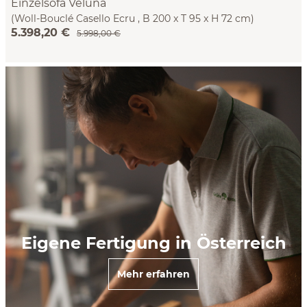
Einzelsofa Veluna
(Woll-Bouclé Casello Ecru , B 200 x T 95 x H 72 cm)
5.398,20 €
5.998,00 €
Eigene Fertigung in Österreich
Mehr erfahren