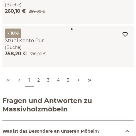
(Buche)
260,10 €
289,00 €
- 10%
Stuhl Kento Pur
(Buche)
358,20 €
398,00 €
Seite
Seite
Seite
Seite
Seite
1
2
3
4
5
Fragen und Antworten zu
Massivholzmöbeln
Was ist das Besondere an unseren Möbeln?