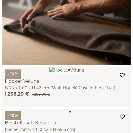
- 10%
Hocker Veluna
B 75 x T 60 x H 42 cm (Woll-Bouclé Casello Ecru (141))
1.258,20 €
1.398,00 €
- 10%
Beistelltisch Kosu Pur
(Eiche, mit Griff, ø 42 x H 69,5 cm)