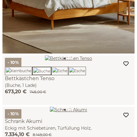
- 10%
Bettkästchen Tenso
(Buche, 1 Lade)
673,20 €
748,00 €
- 10%
Schrank Akumi
Eckig mit Schiebetüren, Türfüllung Holz,
7.334,10 €
B186,6xT66,9xH200,3cm, inkl. Grundausstattung Buche
8.149,00 €