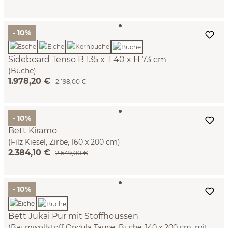
- 10%
Sideboard Tenso B 135 x T 40 x H 73 cm
(Buche)
1.978,20 €
2.198,00 €
- 10%
Bett Kiramo
(Filz Kiesel, Zirbe, 160 x 200 cm)
2.384,10 €
2.649,00 €
- 10%
Bett Jukai Pur mit Stoffhoussen
(Baumwollstoff Ondula Taupe, Buche, 140 x 200 cm, mit