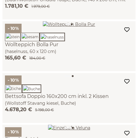
1.781,10 €
Stoffhoussen)
1.979,00 €
- 10%
Wollteppich Bolla Pur
(haselnuss, 60 x 120 cm)
165,60 €
184,00 €
- 10%
Bettsofa Doppio 160x200 cm inkl. 2 Kissen
(Wollstoff Stavang kiesel, Buche)
4.678,20 €
5.198,00 €
- 10%