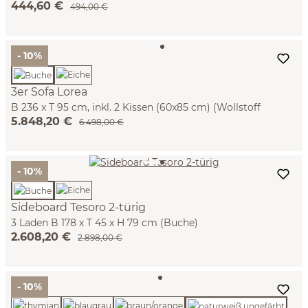
444,60 €
494,00 €
- 10%
3er Sofa Lorea
B 236 x T 95 cm, inkl. 2 Kissen (60x85 cm) (Wollstoff
5.848,20 €
Elverum haselnuss, Buche)
6.498,00 €
- 10%
Sideboard Tesoro 2-türig
3 Laden B 178 x T 45 x H 79 cm (Buche)
2.608,20 €
2.898,00 €
- 10%