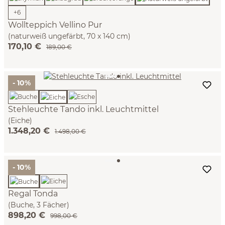
+
6
Wollteppich Vellino Pur
(naturweiß ungefärbt, 70 x 140 cm)
170,10 €
189,00 €
- 10%
Stehleuchte Tando inkl. Leuchtmittel
(Eiche)
1.348,20 €
1.498,00 €
- 10%
Regal Tonda
(Buche, 3 Fächer)
898,20 €
998,00 €