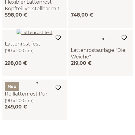
Flexibler Lattenrost
(90 x 200 cm)
Kopfteil verstellbar mit
598,00 €
748,00 €
Schulterabsenkung
(90 x 200 cm)
Lattenrost fest
Lattenrostauflage "Die
(90 x 200 cm)
Weiche"
298,00 €
219,00 €
BW/Nesselfaser, VEGAN (90
x 200 cm)
Schicht für Schicht schlafen
Neu
Mehr erfahren
Rolllattenrost Pur
(90 x 200 cm)
249,00 €