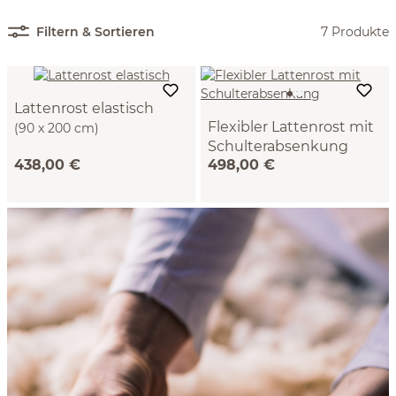
Filtern & Sortieren
7 Produkte
Lattenrost elastisch
Flexibler Lattenrost mit
(90 x 200 cm)
Schulterabsenkung
438,00 €
498,00 €
(90 x 200 cm)