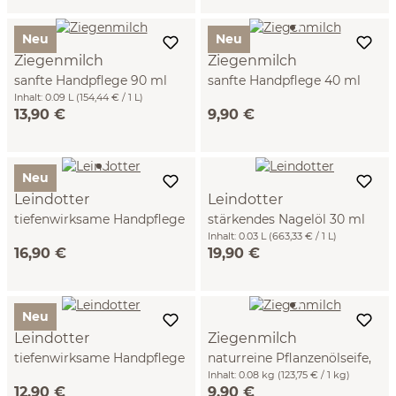
Neu
Neu
Ziegenmilch
Ziegenmilch
sanfte Handpflege 90 ml
sanfte Handpflege 40 ml
Inhalt:
0.09 L
(154,44 € / 1 L)
13,90 €
9,90 €
Neu
Leindotter
Leindotter
tiefenwirksame Handpflege
stärkendes Nagelöl 30 ml
90 ml
Inhalt:
0.03 L
(663,33 € / 1 L)
16,90 €
19,90 €
Neu
Leindotter
Ziegenmilch
tiefenwirksame Handpflege
naturreine Pflanzenölseife,
40 ml
80 g
Inhalt:
0.08 kg
(123,75 € / 1 kg)
12,90 €
9,90 €