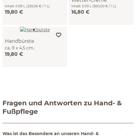
Wetter-Creme"
ml
Inhalt:
0.09 L
(220,00 € / 1 L)
für Erwachsene 30 ml
Inhalt:
0.03 L
(560,00 € / 1 L)
19,80 €
16,80 €
Handbürste
ca. 9 x 4,5 cm,
19,80 €
Birnbaumholz
Fragen und Antworten zu Hand- &
Fußpflege
Was ist das Besondere an unseren Hand- &