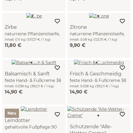
Zirbe
Zitrone
naturreine Pflanzenölseife,
naturreine Pflanzenölseife,
110 g
Inhalt:
0.11 kg
(107,27 € / 1 kg)
80 g
Inhalt:
0.08 kg
(123,75 € / 1 kg)
11,80 €
9,90 €
Balsamisch & Sanft
Frisch & Geschmeidig
feste Hand- & Fußcreme 38
feste Hand- & Fußcreme 38
g
Inhalt:
0.038 kg
(392,11 € / 1 kg)
g
Inhalt:
0.038 kg
(392,11 € / 1 kg)
14,90 €
14,90 €
Neu
Leindotter
Schützende "Alle-
gehaltvolle Fußpflege 90