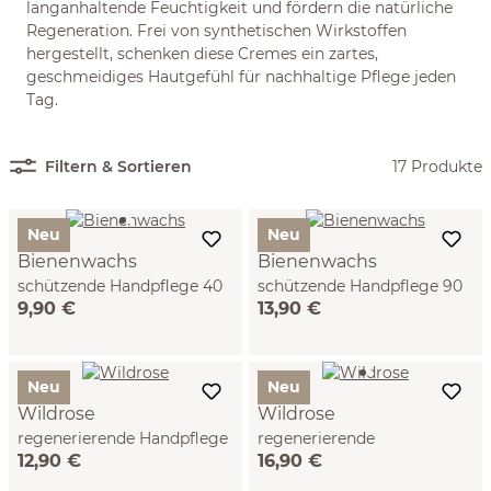
langanhaltende Feuchtigkeit und fördern die natürliche
Regeneration. Frei von synthetischen Wirkstoffen
hergestellt, schenken diese Cremes ein zartes,
geschmeidiges Hautgefühl für nachhaltige Pflege jeden
Tag.
Filtern & Sortieren
17 Produkte
Neu
Neu
Bienenwachs
Bienenwachs
schützende Handpflege 40
schützende Handpflege 90
9,90 €
13,90 €
ml
ml
Neu
Neu
Wildrose
Wildrose
regenerierende Handpflege
regenerierende
12,90 €
16,90 €
40 ml
Handpflege90 ml