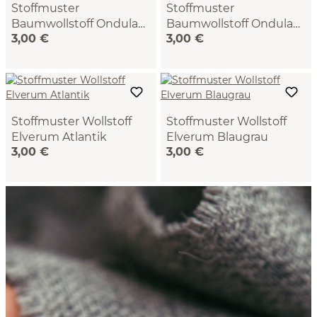
Stoffmuster
Stoffmuster
Baumwollstoff Ondula
Baumwollstoff Ondula
3,00 €
3,00 €
Greige
Taupe
(139), 100 % Baumwolle,
(140), 100 % Baumwolle,
20x14,5 cm, 210 g/m2, GOTS
20x14,5 cm, 210 g/m2, GOTS
Stoffmuster Wollstoff
Stoffmuster Wollstoff
Elverum Atlantik
Elverum Blaugrau
3,00 €
3,00 €
(133), 100% Schurwolle
(83), 100% Schurwolle
(Schaf), 20x14,5 cm, 533
(Schaf), 20x14,5 cm, 533
g/m2, GOTS, NATURTEXTIL
g/m2, GOTS, NATURTEXTIL
BEST
BEST