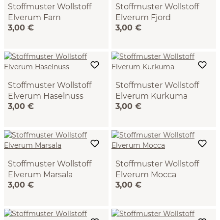
Stoffmuster Wollstoff
Stoffmuster Wollstoff
Elverum Farn
Elverum Fjord
3,00 €
3,00 €
(130), 100% Schurwolle
(134), 100% Schurwolle
(Schaf), 20x14,5 cm, 533
(Schaf), 20x14,5 cm, 533
g/m2, GOTS, NATURTEXTIL
g/m2, GOTS, NATURTEXTIL
BEST
BEST
Stoffmuster Wollstoff
Stoffmuster Wollstoff
Elverum Haselnuss
Elverum Kurkuma
3,00 €
3,00 €
(74), 100% Schurwolle
(135), 100% Schurwolle
(Schaf), 20x14,5 cm, 533
(Schaf), 20x14,5 cm, 533
g/m2, GOTS, NATURTEXTIL
g/m2, GOTS, NATURTEXTIL
BEST
BEST
Stoffmuster Wollstoff
Stoffmuster Wollstoff
Elverum Marsala
Elverum Mocca
3,00 €
3,00 €
(136), 100% Schurwolle
(73), 100% Schurwolle
(Schaf), 20x14,5 cm, 533
(Schaf), 20x14,5 cm, 533
g/m2, GOTS, NATURTEXTIL
g/m2, GOTS, NATURTEXTIL
BEST
BEST