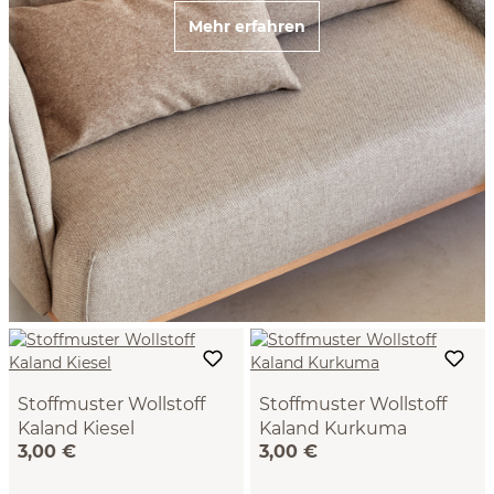
Mehr erfahren
Stoffmuster Wollstoff
Stoffmuster Wollstoff
Kaland Kiesel
Kaland Kurkuma
3,00 €
3,00 €
(68), 100% Schurwolle
(120), 100% Schurwolle
(Schaf), 20x14,5 cm, 533
(Schaf), 20x14,5 cm, 350