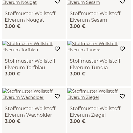
Stoffmuster Wollstoff
Stoffmuster Wollstoff
Elverum Nougat
Elverum Sesam
3,00 €
3,00 €
(124), 100% Schurwolle
(126), 100% Schurwolle
(Schaf), 20x14,5 cm, 533
(Schaf), 20x14,5 cm, 533
g/m2, GOTS, NATURTEXTIL
g/m2, GOTS, NATURTEXTIL
BEST
BEST
Stoffmuster Wollstoff
Stoffmuster Wollstoff
Elverum Torfblau
Elverum Tundra
3,00 €
3,00 €
(82), 100% Schurwolle
(128), 100% Schurwolle
(Schaf), 20x14,5 cm, 533
(Schaf), 20x14,5 cm, 533
g/m2, GOTS, NATURTEXTIL
g/m2, GOTS, NATURTEXTIL
BEST
BEST
Stoffmuster Wollstoff
Stoffmuster Wollstoff
Elverum Wacholder
Elverum Ziegel
3,00 €
3,00 €
(129), 100% Schurwolle
(85), 100% Schurwolle
(Schaf), 20x14,5 cm, 533
(Schaf), 20x14,5 cm, 533