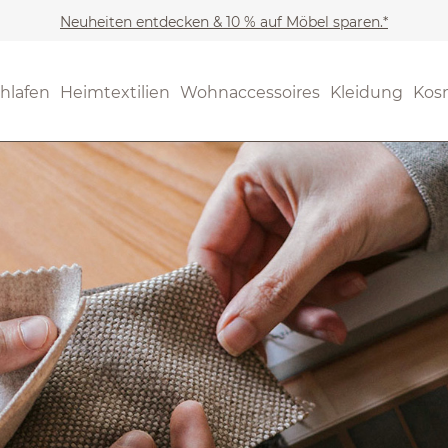
Neuheiten entdecken & 10 % auf Möbel sparen.*
hlafen
Heimtextilien
Wohnaccessoires
Kleidung
Kos