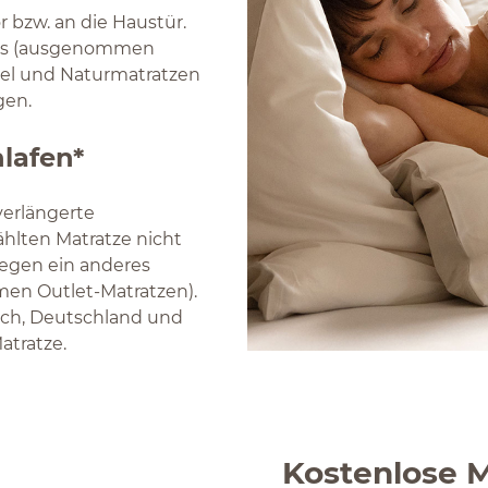
r bzw. an die Haustür.
ands (ausgenommen
bel und Naturmatratzen
gen.
lafen*
verlängerte
hlten Matratze nicht
gegen ein anderes
en Outlet-Matratzen).
ich, Deutschland und
atratze.
Kostenlose 