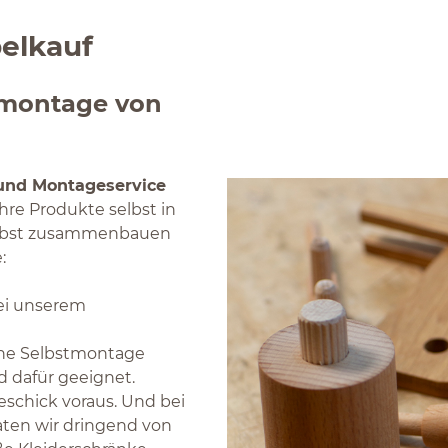
elkauf
stmontage von
 und Montageservice
Ihre Produkte selbst in
elbst zusammenbauen
e:
bei unserem
eine Selbstmontage
d dafür geeignet.
eschick voraus. Und bei
aten wir dringend von