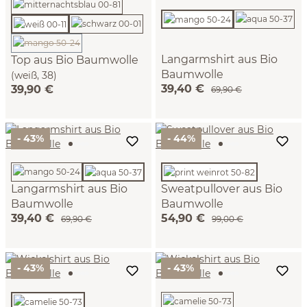
(Diese Option ist zurzeit nicht verfügbar.)
Langarmshirt aus Bio
Top aus Bio Baumwolle
Baumwolle
(weiß, 38)
39,40 €
39,90 €
(mango, XS)
69,90 €
- 43%
- 44%
Langarmshirt aus Bio
Sweatpullover aus Bio
Baumwolle
Baumwolle
39,40 €
54,90 €
(aqua, XS)
(print weinrot, XS)
69,90 €
99,00 €
- 43%
- 43%