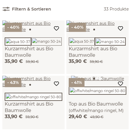
Filtern & Sortieren
33 Produkte
- 40%
- 40%
Kurzarmshirt aus Bio
Kurzarmshirt aus Bio
Baumwolle
Baumwolle
35,90 €
35,90 €
(aqua, XS)
(mango, XS)
59,90 €
59,90 €
- 43%
- 41%
Kurzarmshirt aus Bio
Top aus Bio Baumwolle
Baumwolle
(offwhite/mango ringel, M)
33,90 €
29,40 €
(offwhite/mango ringel, XS)
59,90 €
49,90 €