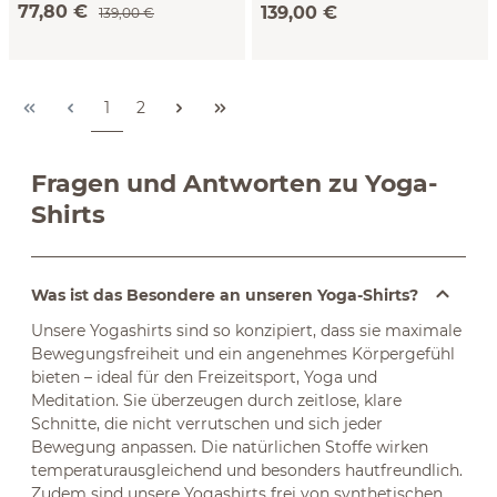
77,80 €
139,00 €
(perlmutt, 38)
139,00 €
(navy, 38)
Seite
Seite
1
2
Fragen und Antworten zu Yoga-
Shirts
Was ist das Besondere an unseren Yoga-Shirts?
Unsere Yogashirts sind so konzipiert, dass sie maximale
Bewegungsfreiheit und ein angenehmes Körpergefühl
bieten – ideal für den Freizeitsport, Yoga und
Meditation. Sie überzeugen durch zeitlose, klare
Schnitte, die nicht verrutschen und sich jeder
Bewegung anpassen. Die natürlichen Stoffe wirken
temperaturausgleichend und besonders hautfreundlich.
Zudem sind unsere Yogashirts frei von synthetischen