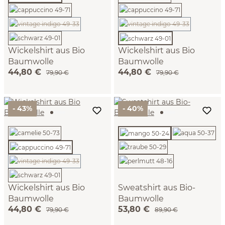
(Diese Option ist zurzeit nicht verfügbar.)
(Diese Option ist zurzeit n
Wickelshirt aus Bio
Wickelshirt aus Bio
Baumwolle
Baumwolle
44,80 €
44,80 €
(camelie, XS)
(schwarz, XS)
79,90 €
79,90 €
- 43%
- 40%
(Diese Option ist zurzeit nicht verfügbar.)
Wickelshirt aus Bio
Sweatshirt aus Bio-
Baumwolle
Baumwolle
44,80 €
53,80 €
(cappuccino, XS)
(mango, 38)
79,90 €
89,90 €