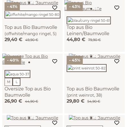
- 41%
- 43%
Top aus Bio Baumwolle
Top aus Bio
Leinen/Baumwolle
(offwhite/mango ringel, S)
29,40 €
44,80 €
(blau/curry ringel, 38)
49,90 €
79,90 €
- 40%
- 45%
M
L
Oversize Top aus Bio
Top aus Bio Baumwolle
Baumwolle
(print weinrot, 38)
26,90 €
29,80 €
(aqua, L)
44,90 €
54,90 €