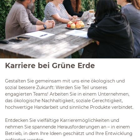
Karriere bei Grüne Erde
Gestalten Sie gemeinsam mit uns eine ökologisch und
sozial bessere Zukunft: Werden Sie Teil unseres
engagierten Teams! Arbeiten Sie in einem Unternehmen,
das ökologische Nachhaltigkeit, soziale Gerechtigkeit,
hochwertige Handarbeit und sinnliche Produkte verbindet.
Entdecken Sie vielfältige Karrieremöglichkeiten und
nehmen Sie spannende Herausforderungen an – in einem
Betrieb, in dem Ihre Ideen geschätzt und Ihre Entwicklung
gefördert werden.