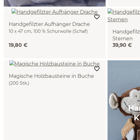
Handgefilzter Aufhänger Drache
10 x 47 cm, 100 % Schurwolle (Schaf)
Handgefilz
Sternen
19,80 €
39,90 €
Wolken und 
(Schaf)
Magische Holzbausteine in Buche
(200 Stk.)
Ha
K