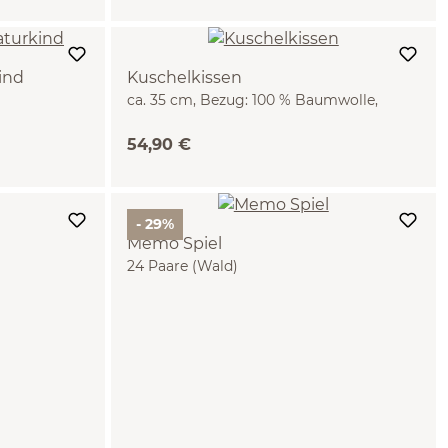
ind
Kuschelkissen
ca. 35 cm, Bezug: 100 % Baumwolle,
Füllung: 100 % Schurwolle (Schaf), GOTS
(Wölkchen)
54,90 €
- 29%
Memo Spiel
24 Paare (Wald)