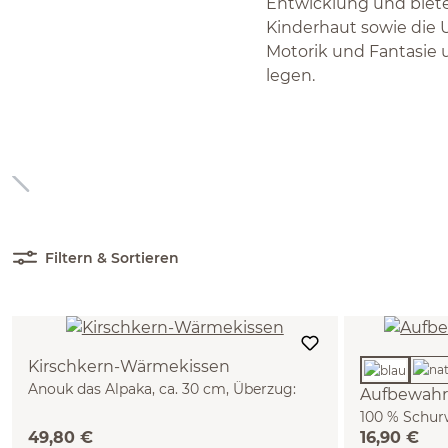
Entwicklung und biete
Kinderhaut sowie die Um
Motorik und Fantasie un
legen.
Filtern & Sortieren
Kirschkern-Wärmekissen
Anouk das Alpaka, ca. 30 cm, Überzug:
Aufbewahru
100 % Baumwolle, Baumwolle kbA,
100 % Schurw
Füllung: 100 % Kirschkerne
49,80 €
16,90 €