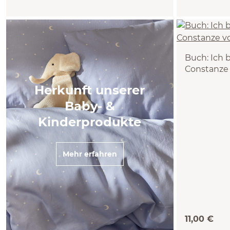
Buch: Ich 
Constanze 
18 Seiten
Herkunft unserer
Baby- &
Kinderprodukte
Mehr erfahren
11,00 €