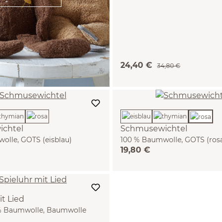
24,40 €
34,80 €
chtel
Schmusewichtel
olle, GOTS (eisblau)
100 % Baumwolle, GOTS (ros
19,80 €
it Lied
% Baumwolle, Baumwolle
: 100 % Schurwolle (Schaf),