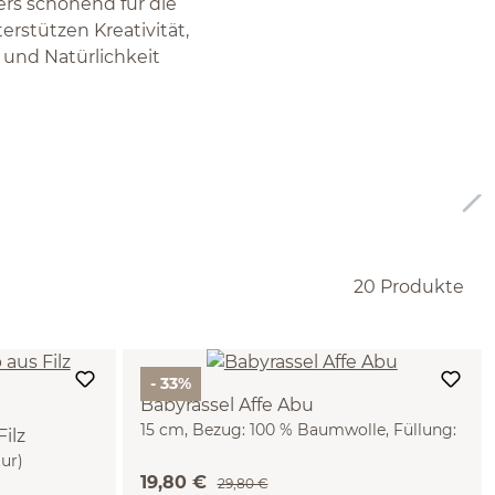
ers schonend für die
erstützen Kreativität,
t und Natürlichkeit
20 Produkte
- 33%
Babyrassel Affe Abu
15 cm, Bezug: 100 % Baumwolle, Füllung:
ilz
100 % Schurwolle (Schaf), GOTS
ur)
19,80 €
29,80 €