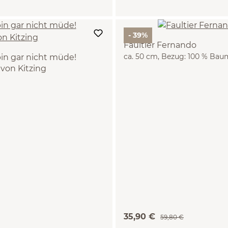
- 39%
Faultier Fernando
ca. 50 cm, Bezug: 100 % Bau
bin gar nicht müde!
Füllung: 100 % Schurwolle (S
von Kitzing
35,90 €
59,80 €