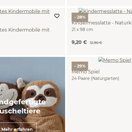
- 28%
Kindermesslatte - Naturk
21 x 98 cm
tes Kindermobile mit
9,20 €
Mond, 100 % Schurwolle
12,90 €
- 29%
Memo Spiel
24 Paare (Naturgarten)
ndgefertigte
uscheltiere
Mehr erfahren