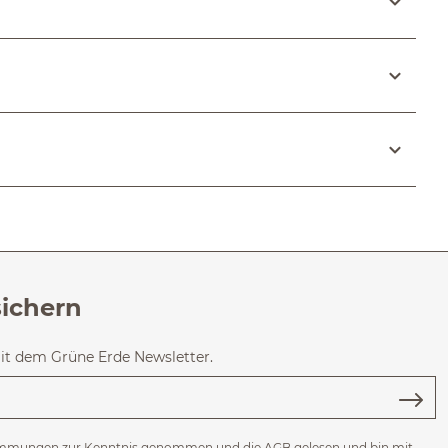
sichern
mit dem Grüne Erde Newsletter.
immungen
zur Kenntnis genommen und die
AGB
gelesen und bin mit