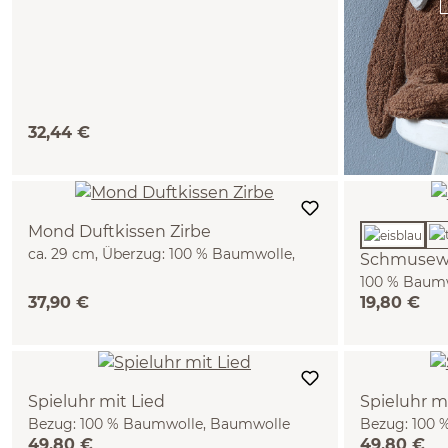
32,44 €
Mond Duftkissen Zirbe
ca. 29 cm, Überzug: 100 % Baumwolle,
Schmusewi
Baumwolle kbA, Füllung: 100 %
100 % Baumw
Zirbenspäne
37,90 €
19,80 €
Spieluhr mit Lied
Spieluhr m
Bezug: 100 % Baumwolle, Baumwolle
Bezug: 100 
49,80 €
49,80 €
kbA, Füllung: 100 % Schurwolle (Schaf),
kbA, Füllung