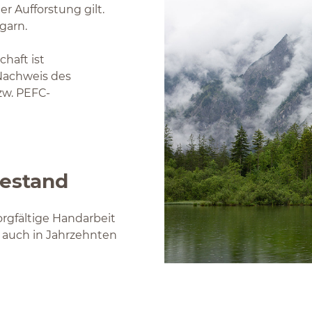
r Aufforstung gilt.
garn.
haft ist
Nachweis des
zw. PEFC-
estand
rgfältige Handarbeit
n auch in Jahrzehnten