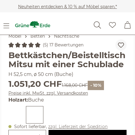
Zum Hauptinhalt springen
Neuheiten entdecken & 10 % auf Möbel sparen.*
Möbel
Betten
Nachttische
(5) 17 Bewertungen
Durchschnittliche Bewertung von 5 von 5 Sternen
Bettkästchen/Beistelltisch
Mitsu mit einer Schublade
H 52,5 cm, ø 50 cm (Buche)
Verkaufspreis:
1.051,20 CHF
Regulärer Preis:
1.168,00 CHF
- 10%
Preise inkl. MwSt. zzgl. Versandkosten
auswählen
Holzart
:
Buche
Sofort lieferbar,
zzgl. Lieferzeit der Spedition
Produkt Anzahl: Gib den gewünschte