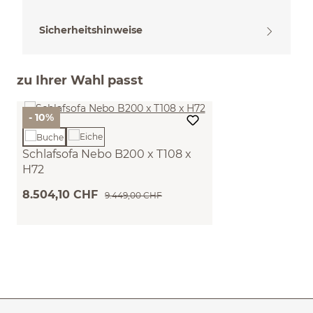
Sicherheitshinweise
zu Ihrer Wahl passt
- 10%
Schlafsofa Nebo B200 x T108 x
H72
Sitzhöhe 42cm/Sitztiefe 85cm, inkl. 2
8.504,10 CHF
9.449,00 CHF
Kissen (80 x 55cm) (Wollstoff Kaland
kiesel, Buche)