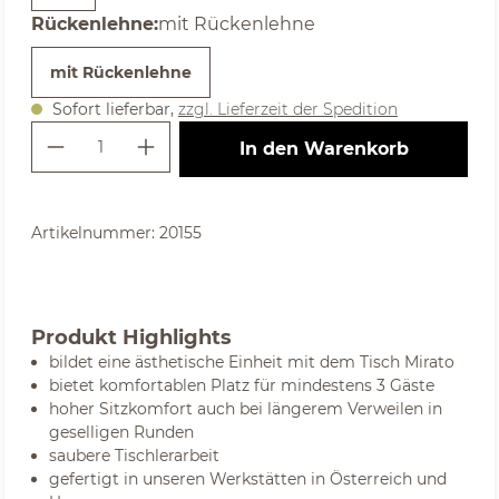
auswählen
Rückenlehne
:
mit Rückenlehne
mit Rückenlehne
Sofort lieferbar,
zzgl. Lieferzeit der Spedition
Produkt Anzahl: Gib den gewünschte
In den Warenkorb
Artikelnummer:
20155
Produkt Highlights
bildet eine ästhetische Einheit mit dem Tisch Mirato
bietet komfortablen Platz für mindestens 3 Gäste
hoher Sitzkomfort auch bei längerem Verweilen in
geselligen Runden
saubere Tischlerarbeit
gefertigt in unseren Werkstätten in Österreich und