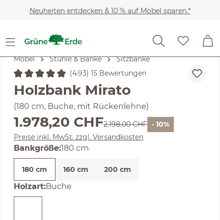
Zum Hauptinhalt springen
Neuheiten entdecken & 10 % auf Möbel sparen.*
Möbel
Stühle & Bänke
Sitzbänke
(4.93) 15 Bewertungen
Durchschnittliche Bewertung von 4.93 von 5 Sternen
Holzbank Mirato
(180 cm, Buche, mit Rückenlehne)
Verkaufspreis:
1.978,20 CHF
Regulärer Preis:
2.198,00 CHF
- 10%
Preise inkl. MwSt. zzgl. Versandkosten
auswählen
Bankgröße
:
180 cm
180 cm
160 cm
200 cm
auswählen
Holzart
:
Buche