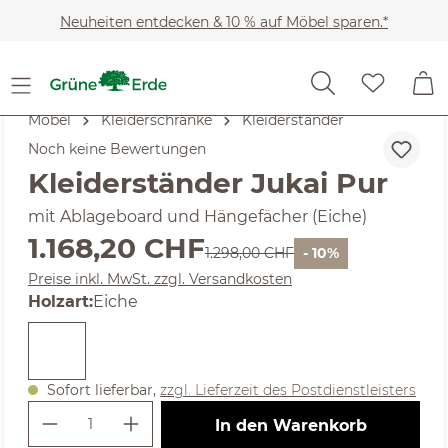
Zum Hauptinhalt springen
Neuheiten entdecken & 10 % auf Möbel sparen.*
Möbel
Kleiderschränke
Kleiderständer
Noch keine Bewertungen
Kleiderständer Jukai Pur
mit Ablageboard und Hängefächer (Eiche)
Verkaufspreis:
1.168,20 CHF
Regulärer Preis:
1.298,00 CHF
- 10%
Preise inkl. MwSt. zzgl. Versandkosten
auswählen
Holzart
:
Eiche
Sofort lieferbar,
zzgl. Lieferzeit des Postdienstleisters
Produkt Anzahl: Gib den gewünschte
In den Warenkorb