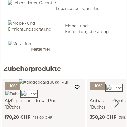
Lebensdauer-Garantie
Möbel- und
Einrichtungsberatung
Metallfrei
Zubehörprodukte
- 10%
- 10%
Ablageboard Jukai Pur
Anbauelement J
(Buche)
(Buche)
178,20 CHF
358,20 CHF
198,00 CHF
398