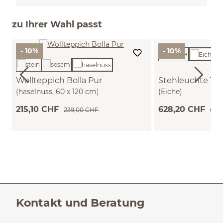
zu Ihrer Wahl passt
- 10%
- 10%
Wollteppich Bolla Pur
Stehleuchte Tay
(haselnuss, 60 x 120 cm)
(Eiche)
215,10 CHF
628,20 CHF
239,00 CHF
698
Kontakt und Beratung