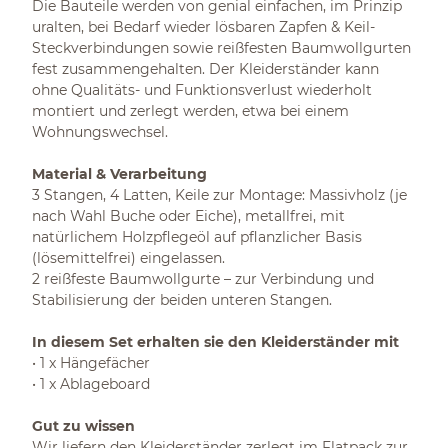
Die Bauteile werden von genial einfachen, im Prinzip
uralten, bei Bedarf wieder lösbaren Zapfen & Keil-
Steckverbindungen sowie reißfesten Baumwollgurten
fest zusammengehalten. Der Kleiderständer kann
ohne Qualitäts- und Funktionsverlust wiederholt
montiert und zerlegt werden, etwa bei einem
Wohnungswechsel.
Material & Verarbeitung
3 Stangen, 4 Latten, Keile zur Montage: Massivholz (je
nach Wahl Buche oder Eiche), metallfrei, mit
natürlichem Holzpflegeöl auf pflanzlicher Basis
(lösemittelfrei) eingelassen.
2 reißfeste Baumwollgurte – zur Verbindung und
Stabilisierung der beiden unteren Stangen.
In diesem Set erhalten sie den Kleiderständer mit
• 1 x Hängefächer
• 1 x Ablageboard
Gut zu wissen
Wir liefern den Kleiderständer zerlegt im Flatpack zur