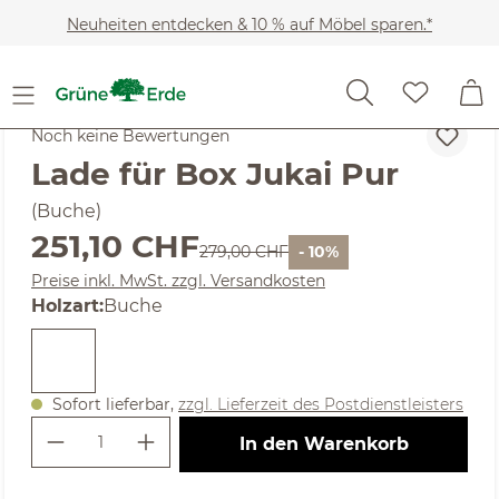
Zum Hauptinhalt springen
Neuheiten entdecken & 10 % auf Möbel sparen.*
Möbel
Kleiderschränke
Kleiderständer
Noch keine Bewertungen
Lade für Box Jukai Pur
(Buche)
Verkaufspreis:
251,10 CHF
Regulärer Preis:
279,00 CHF
- 10%
Preise inkl. MwSt. zzgl. Versandkosten
auswählen
Holzart
:
Buche
Sofort lieferbar,
zzgl. Lieferzeit des Postdienstleisters
Produkt Anzahl: Gib den gewünschte
In den Warenkorb