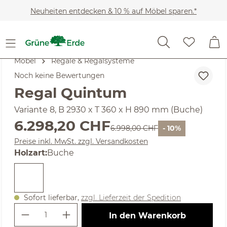
Zum Hauptinhalt springen
Neuheiten entdecken & 10 % auf Möbel sparen.*
Möbel
Regale & Regalsysteme
Noch keine Bewertungen
Regal Quintum
Variante 8, B 2930 x T 360 x H 890 mm (Buche)
Verkaufspreis:
6.298,20 CHF
Regulärer Preis:
6.998,00 CHF
- 10%
Preise inkl. MwSt. zzgl. Versandkosten
auswählen
Holzart
:
Buche
Sofort lieferbar,
zzgl. Lieferzeit der Spedition
Produkt Anzahl: Gib den gewünschte
In den Warenkorb