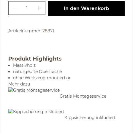
Produkt Anzahl: Gib den gewünschte
In den Warenkorb
Artikelnummer:
28871
Produkt Highlights
Massivholz
naturgeölte Oberfläche
ohne Werkzeug montierbar
Mehr dazu
Gratis Montageservice
Kippsicherung inkludiert