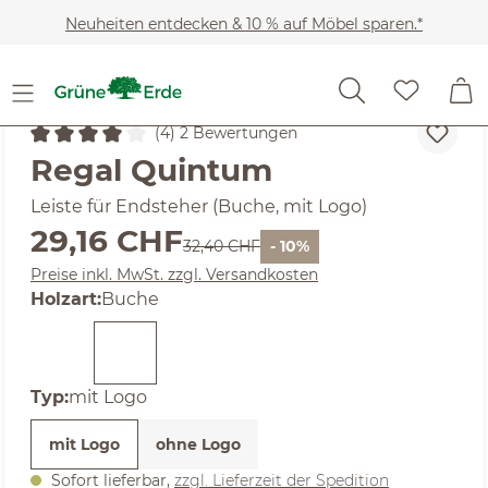
Zum Hauptinhalt springen
Neuheiten entdecken & 10 % auf Möbel sparen.*
SALE
(4) 2 Bewertungen
Durchschnittliche Bewertung von 4 von 5 Sternen
Regal Quintum
Leiste für Endsteher (Buche, mit Logo)
Verkaufspreis:
29,16 CHF
Regulärer Preis:
32,40 CHF
- 10%
Preise inkl. MwSt. zzgl. Versandkosten
auswählen
Holzart
:
Buche
auswählen
Typ
:
mit Logo
mit Logo
ohne Logo
Sofort lieferbar,
zzgl. Lieferzeit der Spedition