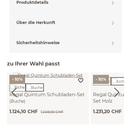
Produktdetails
Über die Herkunft
Sicherheitshinweise
zu Ihrer Wahl passt
- 10%
- 10%
Regal Quintum Schubladen-Set
Regal Quintum 
Set Holz
(Buche)
(Eiche)
1.124,10 CHF
1.231,20 CHF
1.249,00 CHF
1.3