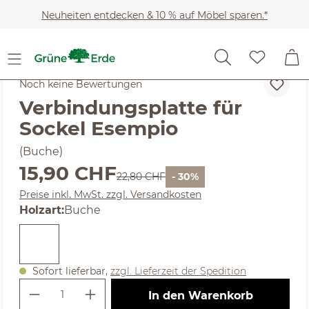
Zum Hauptinhalt springen
Neuheiten entdecken & 10 % auf Möbel sparen.*
SALE
Noch keine Bewertungen
Verbindungsplatte für
Sockel Esempio
(Buche)
Verkaufspreis:
15,90 CHF
Regulärer Preis:
22,80 CHF
- 30%
Preise inkl. MwSt. zzgl. Versandkosten
auswählen
Holzart
:
Buche
Sofort lieferbar,
zzgl. Lieferzeit der Spedition
Produkt Anzahl: Gib den gewünschte
In den Warenkorb