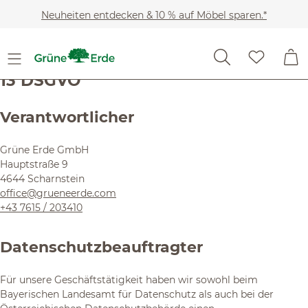
Zum Hauptinhalt springen
Neuheiten entdecken & 10 % auf Möbel sparen.*
Anfertigung von Fotos -
Datenschutzinformationen gem. Art.
13 DSGVO
Verantwortlicher
Grüne Erde GmbH
Hauptstraße 9
4644 Scharnstein
office@grueneerde.com
+43 7615 / 203410
Datenschutzbeauftragter
Für unsere Geschäftstätigkeit haben wir sowohl beim
Bayerischen Landesamt für Datenschutz als auch bei der