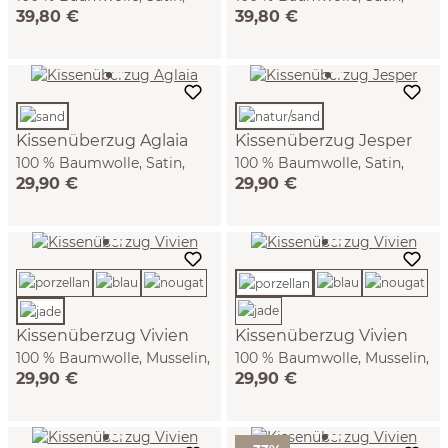
39,80 €
39,80 €
GOTS (nougat, 40 x 60 cm)
GOTS (indigo, 40 x 60 cm)
Kissenüberzug Aglaia
Kissenüberzug Jesper
100 % Baumwolle, Satin,
100 % Baumwolle, Satin,
29,90 €
29,90 €
GOTS (sand, 40 x 60 cm)
GOTS (natur/sand, 40 x 60
cm)
Kissenüberzug Vivien
Kissenüberzug Vivien
100 % Baumwolle, Musselin,
100 % Baumwolle, Musselin,
29,90 €
29,90 €
GOTS (jade, 40 x 60 cm)
GOTS (porzellan, 40 x 60
cm)