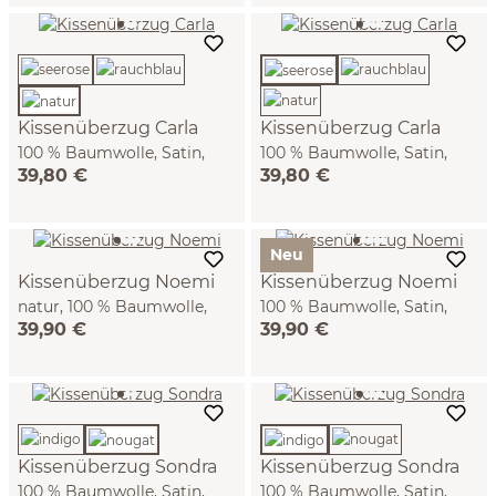
Kissenüberzug Carla
Kissenüberzug Carla
100 % Baumwolle, Satin,
100 % Baumwolle, Satin,
39,80 €
39,80 €
GOTS (natur, 40 x 60 cm)
GOTS (seerose, 40 x 60 cm)
Neu
Kissenüberzug Noemi
Kissenüberzug Noemi
natur, 100 % Baumwolle,
100 % Baumwolle, Satin,
39,90 €
39,90 €
Satin, GOTS (40 x 60 cm)
GOTS (nougat, 40 x 60 cm)
Kissenüberzug Sondra
Kissenüberzug Sondra
100 % Baumwolle, Satin,
100 % Baumwolle, Satin,