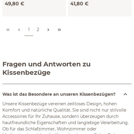
49,80 €
41,80 €
Leinen, GOTS (natur, 40 x
Baumwolle, Seersucker,
60 cm)
GOTS (blaugrau, 40 x 60
cm)
Seite
Seite
1
2
Fragen und Antworten zu
Kissenbezüge
Was ist das Besondere an unseren Kissenbezügen?
Unsere Kissenbezüge vereinen zeitloses Design, hohen
Komfort und natürliche Qualität. Sie sind nicht nur stilvolle
Accessoires für Ihr Zuhause, sondern überzeugen durch
hautfreundliche Eigenschaften und langlebige Verarbeitung.
Ob für das Schlafzimmer, Wohnzimmer oder