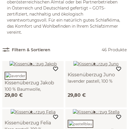
oberösterreichischen Almtal oder bei Partnerbetrieben
in Österreich und Deutschland gefertigt – GOTS-
zertifiziert, nachhaltig und ökologisch
verantwortungsvoll. Für ein natürlich gutes Schlafklima,
das Komfort und Wohlbefinden in Ihrem Schlafzimmer
vereint.
Filtern & Sortieren
46 Produkte
Kissenüberzug Juno
lavender pastell, 100 %
Kissenüberzug Jakob
Baumwolle, Seersucker,
100 % Baumwolle,
GOTS (40 x 60 cm)
29,80 €
29,80 €
Seersucker, GOTS (lavender
, 40 x 60 cm)
Kissenüberzug Felia