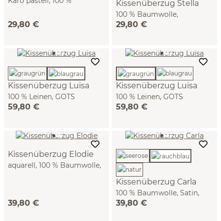
Karo pastell, 100 %
Kissenüberzug Stella
Baumwolle, Seersucker,
100 % Baumwolle,
GOTS (40 x 60 cm)
29,80 €
29,80 €
Seersucker, GOTS
(pastellblau, 40 x 60 cm)
Kissenüberzug Luisa
Kissenüberzug Luisa
100 % Leinen, GOTS
100 % Leinen, GOTS
59,80 €
59,80 €
(blaugrau, 40 x 60 cm)
(graugrün, 40 x 60 cm)
Kissenüberzug Elodie
aquarell, 100 % Baumwolle,
Satin, GOTS (40 x 60 cm)
Kissenüberzug Carla
100 % Baumwolle, Satin,
39,80 €
39,80 €
GOTS (rauchblau, 40 x 60
cm)