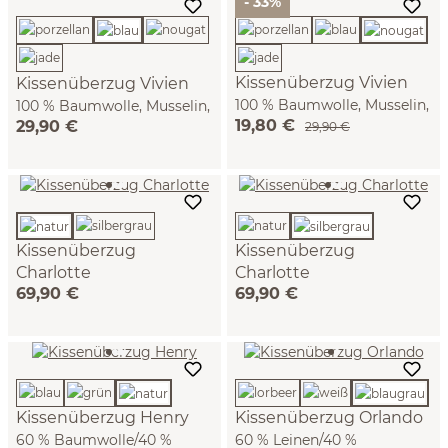
- 33%
Kissenüberzug Vivien
Kissenüberzug Vivien
100 % Baumwolle, Musselin,
100 % Baumwolle, Musselin,
19,80 €
29,90 €
GOTS (nougat, 40 x 60 cm)
GOTS (blau, 40 x 60 cm)
29,90 €
Kissenüberzug
Kissenüberzug
Charlotte
Charlotte
69,90 €
69,90 €
100 % Leinen, GOTS (natur,
100 % Leinen, GOTS
40 x 60 cm)
(silbergrau, 40 x 60 cm)
Kissenüberzug Henry
Kissenüberzug Orlando
60 % Baumwolle/40 %
60 % Leinen/40 %