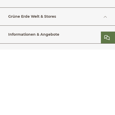
Grüne Erde Welt & Stores
Informationen & Angebote
Cookie-Einstellungen
Impressum
Allgemeine Geschäftsbedingungen inkl. Widerrufsrecht
Datenschutz