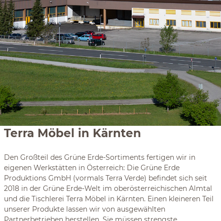
Terra Möbel in Kärnten
Den Großteil des Grüne Erde-Sortiments fertigen wir in
eigenen Werkstätten in Österreich: Die Grüne Erde
Produktions GmbH (vormals Terra Verde) befindet sich seit
2018 in der Grüne Erde-Welt im oberösterreichischen Almtal
und die Tischlerei Terra Möbel in Kärnten. Einen kleineren Teil
unserer Produkte lassen wir von ausgewählten
Partnerbetrieben herstellen. Sie müssen strengste