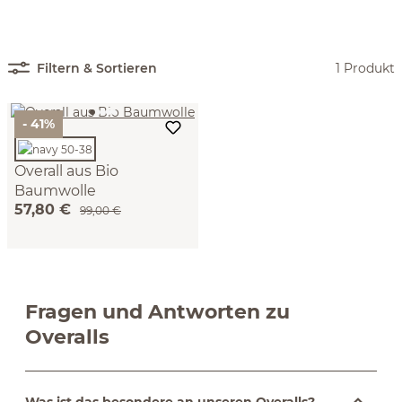
Filtern & Sortieren
1 Produkt
- 41%
Overall aus Bio
Baumwolle
57,80 €
(navy, L)
99,00 €
Fragen und Antworten zu
Overalls
Was ist das besondere an unseren Overalls?