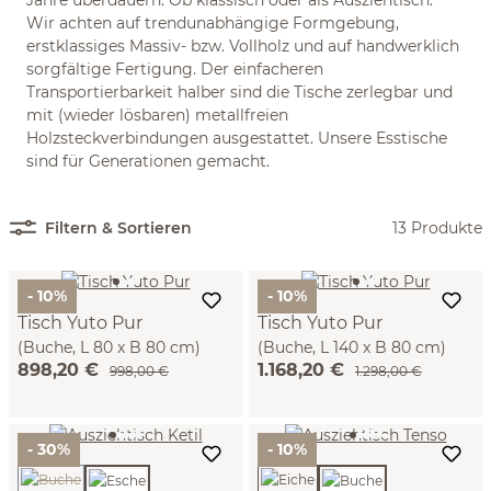
Jahre überdauern. Ob klassisch oder als Ausziehtisch:
Wir achten auf trendunabhängige Formgebung,
erstklassiges Massiv- bzw. Vollholz und auf handwerklich
sorgfältige Fertigung. Der einfacheren
Transportierbarkeit halber sind die Tische zerlegbar und
mit (wieder lösbaren) metallfreien
Holzsteckverbindungen ausgestattet. Unsere Esstische
sind für Generationen gemacht.
Filtern & Sortieren
13 Produkte
- 10%
- 10%
Tisch Yuto Pur
Tisch Yuto Pur
(Buche, L 80 x B 80 cm)
(Buche, L 140 x B 80 cm)
898,20 €
1.168,20 €
998,00 €
1.298,00 €
- 30%
- 10%
(Diese Option ist zurzeit nicht verfügbar.)