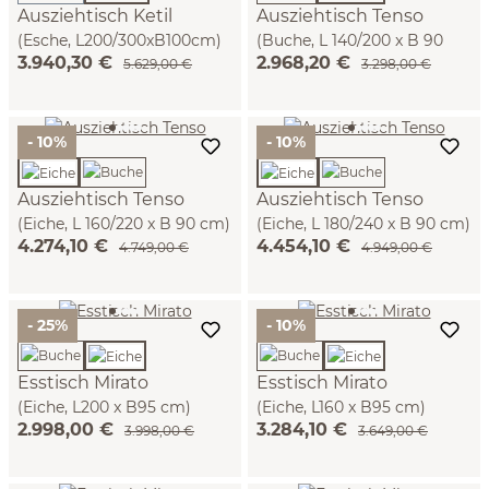
Ausziehtisch Ketil
Ausziehtisch Tenso
(Esche, L200/300xB100cm)
(Buche, L 140/200 x B 90
3.940,30 €
2.968,20 €
cm)
5.629,00 €
3.298,00 €
- 10%
- 10%
Ausziehtisch Tenso
Ausziehtisch Tenso
(Eiche, L 160/220 x B 90 cm)
(Eiche, L 180/240 x B 90 cm)
4.274,10 €
4.454,10 €
4.749,00 €
4.949,00 €
- 25%
- 10%
Esstisch Mirato
Esstisch Mirato
(Eiche, L200 x B95 cm)
(Eiche, L160 x B95 cm)
2.998,00 €
3.284,10 €
3.998,00 €
3.649,00 €