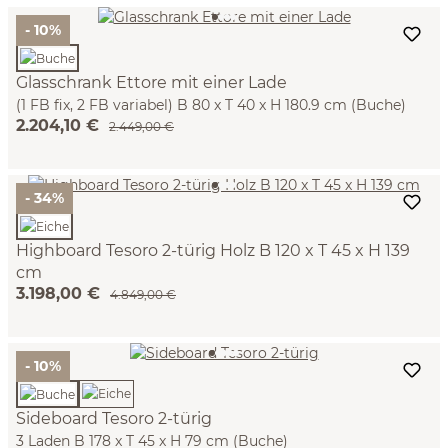
- 10%
Glasschrank Ettore mit einer Lade
(1 FB fix, 2 FB variabel) B 80 x T 40 x H 180.9 cm (Buche)
2.204,10 €
2.449,00 €
- 34%
Highboard Tesoro 2-türig Holz B 120 x T 45 x H 139
cm
3.198,00 €
(Eiche)
4.849,00 €
- 10%
Sideboard Tesoro 2-türig
3 Laden B 178 x T 45 x H 79 cm (Buche)