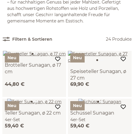
– für nachhaltigen Genuss bei jeder Mahlzeit. Gefertigt
aus hochwertigen Rohstoffen wie Holz und Porzellan,
schafft unser Geschirr langanhaltende Freude für
gemeinsame Momente am Esstisch.
Filtern & Sortieren
24 Produkte
Neu
Neu
Brotteller Sunagan, ø 17
Speiseteller Sunagan, ø
cm
27 cm
4er-Set
44,80 €
69,90 €
4er-Set
Neu
Neu
Teller Sunagan, ø 22 cm
Schüssel Sunagan
4er-Set
4er-Set
59,40 €
59,40 €