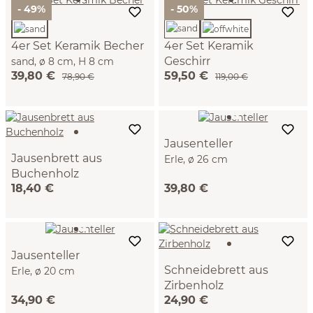
- 49%
- 50%
4er Set Keramik Becher
4er Set Keramik
Geschirr
sand, ø 8 cm, H 8 cm
39,80 €
59,50 €
offwhite, 10 cm
78,90 €
119,00 €
Jausenteller
Jausenbrett aus
Erle, ø 26 cm
Buchenholz
18,40 €
39,80 €
30 x 20 x 1,9 cm
Jausenteller
Schneidebrett aus
Erle, ø 20 cm
Zirbenholz
34,90 €
24,90 €
ca. 38 x 20 x 2 cm