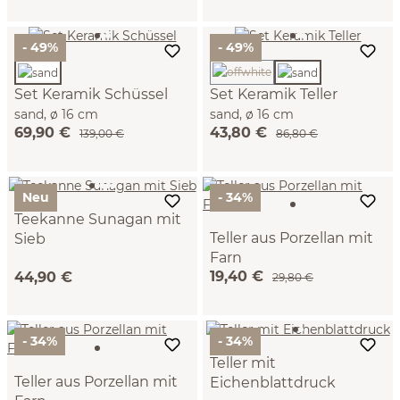
- 49%
- 49%
(Diese Option ist zurzeit nicht ve
Set Keramik Schüssel
Set Keramik Teller
sand, ø 16 cm
sand, ø 16 cm
69,90 €
43,80 €
139,00 €
86,80 €
Neu
- 34%
Teekanne Sunagan mit
Teller aus Porzellan mit
Sieb
Farn
Vorbestellung
19,40 €
44,90 €
braun, ø 12 cm
(Versandbereit Ende
29,80 €
September)
- 34%
- 34%
Teller mit
Teller aus Porzellan mit
Eichenblattdruck