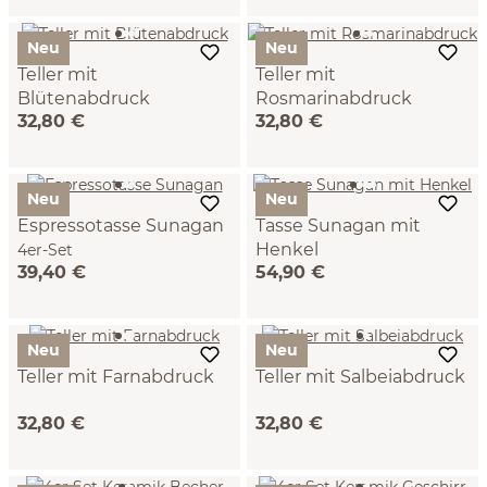
Neu
Neu
Teller mit
Teller mit
Blütenabdruck
Rosmarinabdruck
32,80 €
32,80 €
Neu
Neu
Espressotasse Sunagan
Tasse Sunagan mit
Henkel
4er-Set
39,40 €
54,90 €
4er-Set
Neu
Neu
Teller mit Farnabdruck
Teller mit Salbeiabdruck
32,80 €
32,80 €