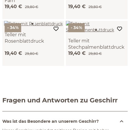
Farn
rauchquarzfärbig glasiert, ø
19,40 €
19,40 €
weiß, ø 12 cm
29,80 €
12 cm
29,80 €
- 34%
- 34%
Teller mit
Teller mit
Rosenblattdruck
Stechpalmenblattdruck
schilfgrün glasiert, ø 12 cm
19,40 €
19,40 €
lorbeergrün glasiert, ø 12
29,80 €
29,80 €
cm
Fragen und Antworten zu Geschirr
Was ist das Besondere an unserem Geschirr?