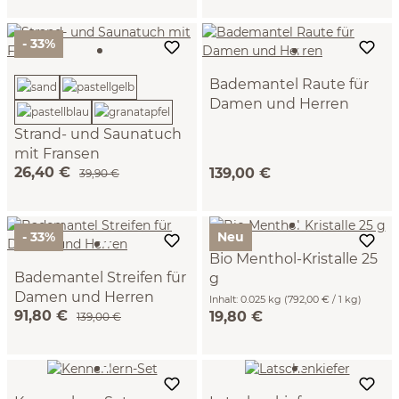
Baumwolle, GOTS
(pastellblau)
(granatapfel)
- 33%
Bademantel Raute für
Damen und Herren
100 % Baumwolle, GOTS
Strand- und Saunatuch
(Damen XS/S)
mit Fransen
26,40 €
139,00 €
90 x 200 cm, 100 %
39,90 €
Baumwolle, GOTS (lavender
)
- 33%
Neu
Bio Menthol-Kristalle 25
Bademantel Streifen für
g
Damen und Herren
Inhalt:
0.025 kg
(792,00 € / 1 kg)
91,80 €
19,80 €
100 % Baumwolle, GOTS
139,00 €
(Damen XS/S)