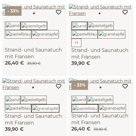
- 33%
+
1
Strand- und Saunatuch
Strand- und Saunatuch
mit Fransen
mit Fransen
26,40 €
39,90 €
90 x 200 cm, 100 %
39,90 €
90 x 200 cm, 100 %
Baumwolle, GOTS
Baumwolle, GOTS (sand)
(pastellgelb)
- 33%
Strand- und Saunatuch
Strand- und Saunatuch
mit Fransen
mit Fransen
26,40 €
39,90 €
90 x 200 cm, 100 %
90 x 200 cm, 100 %
39,90 €
Baumwolle, GOTS