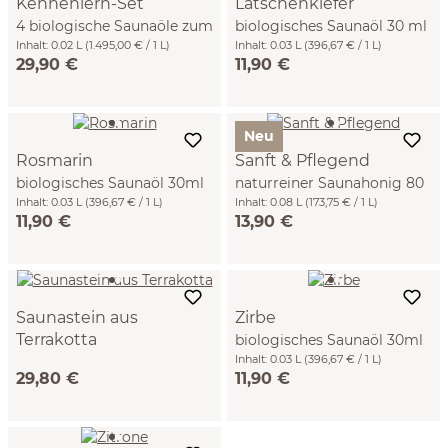
Kennenlern-Set
Latschenkiefer
4 biologische Saunaöle zum
biologisches Saunaöl 30 ml
Verwöhnen á 5 ml
Inhalt:
0.02 L
(1.495,00 € / 1 L)
Inhalt:
0.03 L
(396,67 € / 1 L)
29,90 €
11,90 €
Neu
Rosmarin
Sanft & Pflegend
biologisches Saunaöl 30ml
naturreiner Saunahonig 80
Inhalt:
0.03 L
(396,67 € / 1 L)
ml
Inhalt:
0.08 L
(173,75 € / 1 L)
11,90 €
13,90 €
Saunastein aus
Zirbe
Terrakotta
biologisches Saunaöl 30ml
10 x 10 x 5,5 cm
Inhalt:
0.03 L
(396,67 € / 1 L)
29,80 €
11,90 €