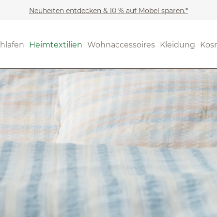
Neuheiten entdecken & 10 % auf Möbel sparen.*
hlafen
Heimtextilien
Wohnaccessoires
Kleidung
Kos