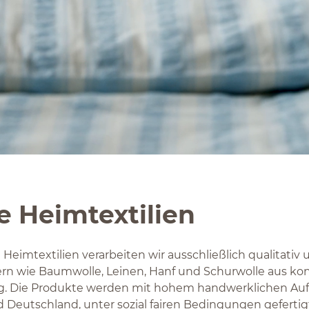
e Heimtextilien
eimtextilien verarbeiten wir ausschließlich qualitativ
rn wie Baumwolle, Leinen, Hanf und Schurwolle aus kont
g. Die Produkte werden mit hohem handwerklichen Auf
d Deutschland, unter sozial fairen Bedingungen geferti