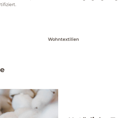
fiziert.
Wohntextilien
de