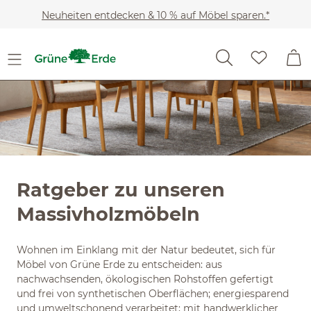
Slider überspringen
Zum Hauptinhalt springen
Neuheiten entdecken & 10 % auf Möbel sparen.*
Ratgeber zu unseren
Massivholzmöbeln
Wohnen im Einklang mit der Natur bedeutet, sich für
Möbel von Grüne Erde zu entscheiden: aus
nachwachsenden, ökologischen Rohstoffen gefertigt
und frei von synthetischen Oberflächen; energiesparend
und umweltschonend verarbeitet; mit handwerklicher