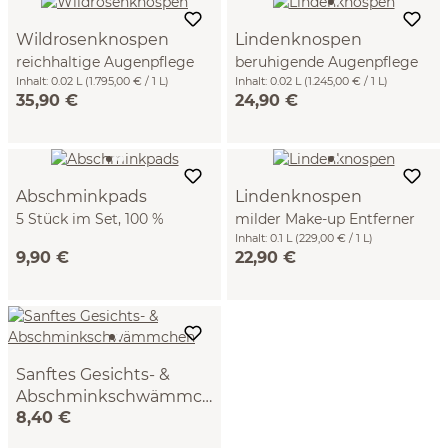
Wildrosenknospen
Lindenknospen
reichhaltige Augenpflege
beruhigende Augenpflege
mit Hyaluron 20 ml
Inhalt:
0.02 L
(1.795,00 € / 1 L)
20 ml
Inhalt:
0.02 L
(1.245,00 € / 1 L)
35,90 €
24,90 €
Abschminkpads
Lindenknospen
5 Stück im Set, 100 %
milder Make-up Entferner
Baumwolle, Frottee, GOTS
100 ml
Inhalt:
0.1 L
(229,00 € / 1 L)
9,90 €
22,90 €
Sanftes Gesichts- &
Abschminkschwämmch
8,40 €
en
ø ca. 7 cm