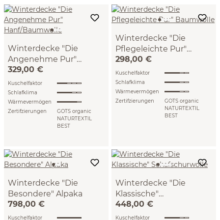
Winterdecke "Die
Winterdecke "Die
Pflegeleichte Pur"
Angenehme Pur"
298,00 €
Baumwolle
VEGAN (140 x 200 cm)
329,00 €
Hanf/Baumwolle
VEGAN (140 x 200 cm)
Kuschelfaktor
Schlafklima
Kuschelfaktor
Wärmevermögen
Schlafklima
Zertifzierungen
GOTS organic
Wärmevermögen
NATURTEXTIL
Zertifzierungen
GOTS organic
BEST
NATURTEXTIL
BEST
Winterdecke "Die
Winterdecke "Die
Besondere" Alpaka
Klassische"
798,00 €
448,00 €
Schafschurwolle
(140 x 200 cm)
(155 x 220 cm)
Kuschelfaktor
Kuschelfaktor