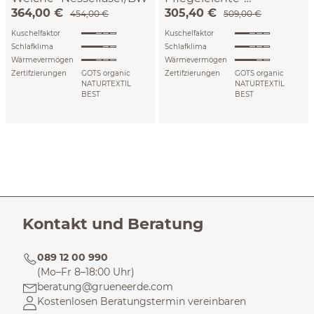
364,00 €
305,40 €
Baumwolle
VEGAN (140 x 200 cm)
VEGAN (240 x 220 cm)
454,00 €
509,00 €
Kuschelfaktor
Kuschelfaktor
Schlafklima
Schlafklima
Wärmevermögen
Wärmevermögen
Zertifzierungen
GOTS organic
Zertifzierungen
GOTS organic
NATURTEXTIL
NATURTEXTIL
BEST
BEST
Kontakt und Beratung
089 12 00 990
(Mo–Fr 8–18:00 Uhr)
beratung@grueneerde.com
Kostenlosen Beratungstermin vereinbaren