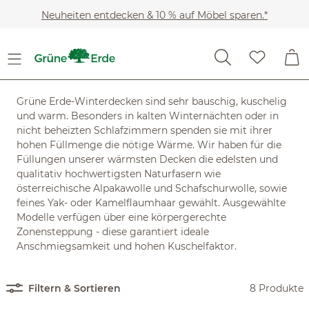
Zum Hauptinhalt springen
Neuheiten entdecken & 10 % auf Möbel sparen.*
Schlafen
Bettdecken
Winterdecken
Winterdecken
Grüne Erde-Winterdecken sind sehr bauschig, kuschelig
und warm. Besonders in kalten Winternächten oder in
nicht beheizten Schlafzimmern spenden sie mit ihrer
hohen Füllmenge die nötige Wärme. Wir haben für die
Füllungen unserer wärmsten Decken die edelsten und
qualitativ hochwertigsten Naturfasern wie
österreichische Alpakawolle und Schafschurwolle, sowie
feines Yak- oder Kamelflaumhaar gewählt. Ausgewählte
Modelle verfügen über eine körpergerechte
Zonensteppung - diese garantiert ideale
Anschmiegsamkeit und hohen Kuschelfaktor.
Filtern & Sortieren
8 Produkte