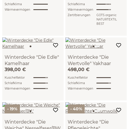
Schlafklima
Schlafklima
Wärmevermögen
Wärmevermögen
Zertifzierungen
GOTS organic
NATURTEXTIL
BEST
Winterdecke "Die Edle"
Winterdecke "Die
Kamelhaar
Wertvolle" Yakhaar
398,00 €
498,00 €
(140 x 200 cm)
(140 x 200 cm)
Kuschelfaktor
Kuschelfaktor
Schlafklima
Schlafklima
Wärmevermögen
Wärmevermögen
- 19%
- 40%
Winterdecke "Die
Winterdecke "Die
Weiche" Nesselfaser/BW
Pflegeleichte"