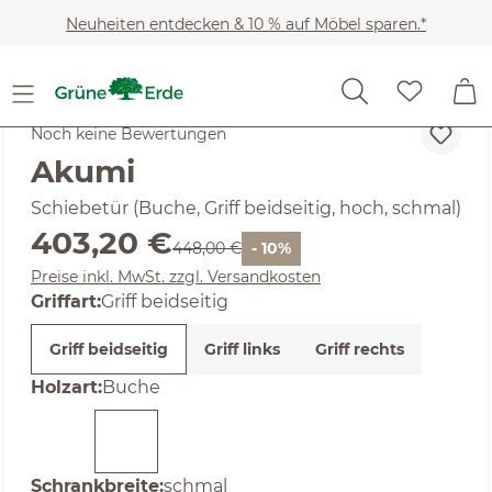
Zum Hauptinhalt springen
Neuheiten entdecken & 10 % auf Möbel sparen.*
SALE
Noch keine Bewertungen
Akumi
Schiebetür (Buche, Griff beidseitig, hoch, schmal)
Verkaufspreis:
403,20 €
Regulärer Preis:
448,00 €
- 10%
Preise inkl. MwSt. zzgl. Versandkosten
auswählen
Griffart
:
Griff beidseitig
Griff beidseitig
Griff links
Griff rechts
auswählen
Holzart
:
Buche
auswählen
Schrankbreite
:
schmal