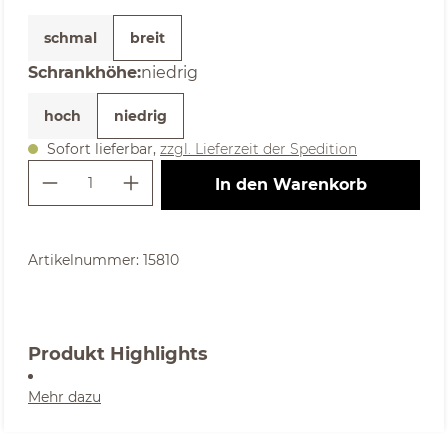
schmal
breit
auswählen
Schrankhöhe
:
niedrig
hoch
niedrig
Sofort lieferbar,
zzgl. Lieferzeit der Spedition
Produkt Anzahl: Gib den gewünschte
In den Warenkorb
Artikelnummer:
15810
Produkt Highlights
Mehr dazu