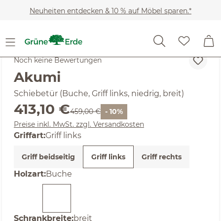
Zum Hauptinhalt springen
Neuheiten entdecken & 10 % auf Möbel sparen.*
SALE
Noch keine Bewertungen
Akumi
Schiebetür (Buche, Griff links, niedrig, breit)
Verkaufspreis:
413,10 €
Regulärer Preis:
459,00 €
- 10%
Preise inkl. MwSt. zzgl. Versandkosten
auswählen
Griffart
:
Griff links
Griff beidseitig
Griff links
Griff rechts
auswählen
Holzart
:
Buche
auswählen
Schrankbreite
:
breit