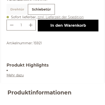
Drehtür
Schiebetür
(Diese Option ist zurzeit nicht verfügbar. )
Sofort lieferbar,
zzgl. Lieferzeit der Spedition
Produkt Anzahl: Gib den gewünschte
In den Warenkorb
Artikelnummer:
15921
Produkt Highlights
Mehr dazu
Produktinformationen