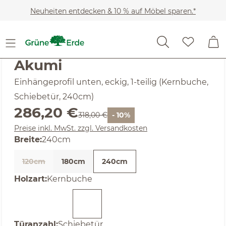
Zum Hauptinhalt springen
Neuheiten entdecken & 10 % auf Möbel sparen.*
SALE
Noch keine Bewertungen
Akumi
Einhängeprofil unten, eckig, 1-teilig (Kernbuche,
Schiebetür, 240cm)
Verkaufspreis:
286,20 €
Regulärer Preis:
318,00 €
- 10%
Preise inkl. MwSt. zzgl. Versandkosten
auswählen
Breite
:
240cm
120cm
180cm
240cm
(Diese Option ist zurzeit nicht verfügbar. )
auswählen
Holzart
:
Kernbuche
auswählen
Türanzahl
:
Schiebetür