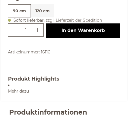
90 cm
120 cm
Sofort lieferbar,
zzgl. Lieferzeit der Spedition
Produkt Anzahl: Gib den gewünschte
In den Warenkorb
Artikelnummer:
16116
Produkt Highlights
Mehr dazu
Produktinformationen