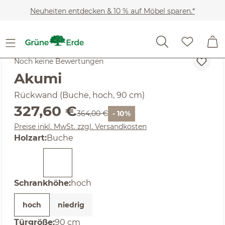
Zum Hauptinhalt springen
Neuheiten entdecken & 10 % auf Möbel sparen.*
SALE
Noch keine Bewertungen
Akumi
Rückwand (Buche, hoch, 90 cm)
Verkaufspreis:
327,60 €
Regulärer Preis:
364,00 €
- 10%
Preise inkl. MwSt. zzgl. Versandkosten
auswählen
Holzart
:
Buche
auswählen
Schrankhöhe
:
hoch
hoch
niedrig
auswählen
Türgröße
:
90 cm