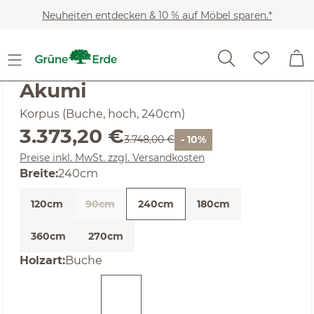
Zum Hauptinhalt springen
Neuheiten entdecken & 10 % auf Möbel sparen.*
SALE
Noch keine Bewertungen
Akumi
Korpus (Buche, hoch, 240cm)
Verkaufspreis:
3.373,20 €
Regulärer Preis:
3.748,00 €
- 10%
Preise inkl. MwSt. zzgl. Versandkosten
auswählen
Breite
:
240cm
120cm
90cm
240cm
180cm
(Diese Option ist zurzeit nicht verfügbar. )
360cm
270cm
auswählen
Holzart
:
Buche