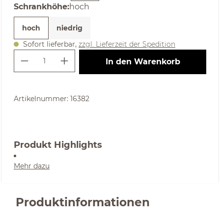
auswählen
Schrankhöhe
:
hoch
hoch
niedrig
Sofort lieferbar,
zzgl. Lieferzeit der Spedition
Produkt Anzahl: Gib den gewünschte
In den Warenkorb
Artikelnummer:
16382
Produkt Highlights
Mehr dazu
Produktinformationen