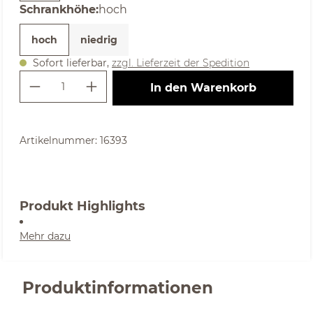
auswählen
Schrankhöhe
:
hoch
hoch
niedrig
Sofort lieferbar,
zzgl. Lieferzeit der Spedition
Produkt Anzahl: Gib den gewünschte
In den Warenkorb
Artikelnummer:
16393
Produkt Highlights
Mehr dazu
Produktinformationen