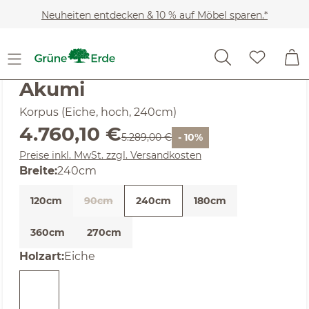
Zum Hauptinhalt springen
Neuheiten entdecken & 10 % auf Möbel sparen.*
SALE
Noch keine Bewertungen
Akumi
Korpus (Eiche, hoch, 240cm)
Verkaufspreis:
4.760,10 €
Regulärer Preis:
5.289,00 €
- 10%
Preise inkl. MwSt. zzgl. Versandkosten
auswählen
Breite
:
240cm
120cm
90cm
240cm
180cm
(Diese Option ist zurzeit nicht verfügbar. )
360cm
270cm
auswählen
Holzart
:
Eiche