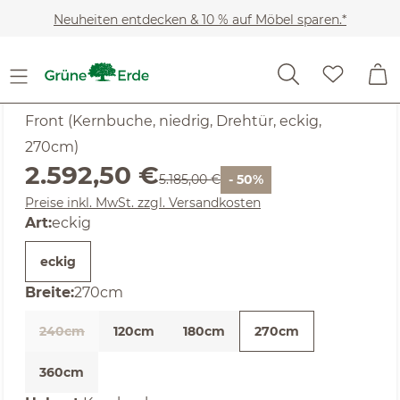
Zum Hauptinhalt springen
Neuheiten entdecken & 10 % auf Möbel sparen.*
SALE
Noch keine Bewertungen
Akumi
Front (Kernbuche, niedrig, Drehtür, eckig,
270cm)
Verkaufspreis:
2.592,50 €
Regulärer Preis:
5.185,00 €
- 50%
Preise inkl. MwSt. zzgl. Versandkosten
auswählen
Art
:
eckig
eckig
auswählen
Breite
:
270cm
240cm
120cm
180cm
270cm
(Diese Option ist zurzeit nicht verfügbar. )
360cm