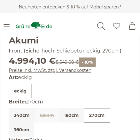
Zum Hauptinhalt springen
Neuheiten entdecken & 10 % auf Möbel sparen.*
SALE
Noch keine Bewertungen
Akumi
Front (Eiche, hoch, Schiebetür, eckig, 270cm)
Verkaufspreis:
4.994,10 €
Regulärer Preis:
5.549,00 €
- 10%
Preise inkl. MwSt. zzgl. Versandkosten
auswählen
Art
:
eckig
eckig
auswählen
Breite
:
270cm
240cm
120cm
180cm
270cm
(Diese Option ist zurzeit nicht verfügbar. )
360cm