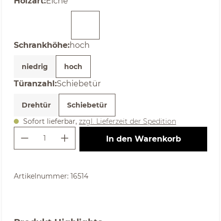
auswählen
Holzart
:
Eiche
auswählen
Schrankhöhe
:
hoch
niedrig
hoch
auswählen
Türanzahl
:
Schiebetür
Drehtür
Schiebetür
Sofort lieferbar,
zzgl. Lieferzeit der Spedition
Produkt Anzahl: Gib den gewünschte
In den Warenkorb
Artikelnummer:
16514