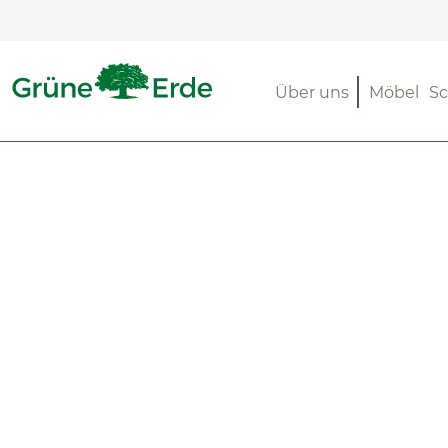
m Hauptinhalt springen
Zur Suche springen
Zur Hauptnavigation springen
Über uns
Möbel
Sc