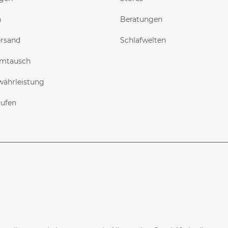
n
Beratungen
ersand
Schlafwelten
Umtausch
währleistung
rufen