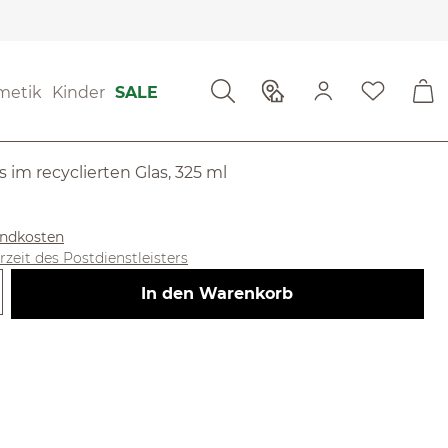
 & Kerzenhalter
Duftkerzen
ewertungen
metik
Kinder
SALE
g von 4.07 von 5 Sternen
im recyclierten Glas, 325 ml
sandkosten
erzeit des Postdienstleisters
 Gib den gewünschten Wert ein ode
In den Warenkorb