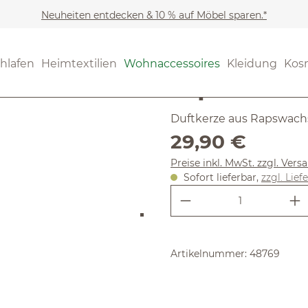
Neuheiten entdecken & 10 % auf Möbel sparen.*
Wohnaccessoires
Kerzen
(4.07) 14 B
hlafen
Heimtextilien
Wohnaccessoires
Kleidung
Kos
Durchschnittliche Bewertun
Alpenluft
Duftkerze aus Rapswachs 
Regulärer Preis:
29,90 €
Preise inkl. MwSt. zzgl. Ver
Sofort lieferbar,
zzgl. Lief
Produkt Anzahl:
Artikelnummer:
48769