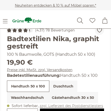
Zum Hauptinhalt springen
Neuheiten entdecken & 10 % auf Möbel sparen.*
Heimtextilien
Badtextilien
Handtücher
(4.37) 78 Bewertungen
Durchschnittliche Bewertung von 4.37 von 5 Sternen
Badtextilien Nika, graphit
gestreift
100 % Baumwolle, GOTS (Handtuch 50 x 100)
Regulärer Preis:
19,90 €
Preise inkl. MwSt. zzgl. Versandkosten
auswählen
Badetextilienausführung
:
Handtuch 50 x 100
Handtuch 50 x 100
Duschtuch
Waschhandschuh
Gästehandtuch 30 x 50
Sofort lieferbar,
zzgl. Lieferzeit des Postdienstleisters