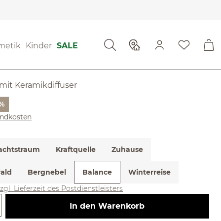
üfte
Diffuser
ewertungen
metik
Kinder
SALE
 von 4.19 von 5 Sternen
it Keramikdiffuser
eis:
5%
sandkosten
chtstraum
Kraftquelle
Zuhause
ald
Bergnebel
Balance
Winterreise
zgl. Lieferzeit des Postdienstleisters
 Gib den gewünschten Wert ein ode
In den Warenkorb