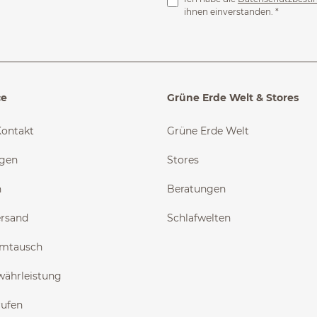
ihnen einverstanden.
*
ce
Grüne Erde Welt & Stores
Kontakt
Grüne Erde Welt
ngen
Stores
n
Beratungen
ersand
Schlafwelten
Umtausch
währleistung
rufen