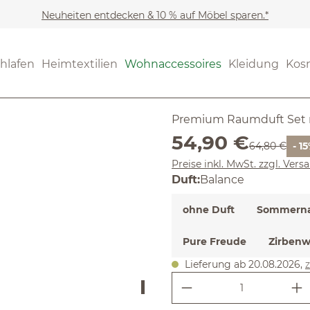
Neuheiten entdecken & 10 % auf Möbel sparen.*
Wohnaccessoires
Raumd
(4.19) 16 B
hlafen
Heimtextilien
Wohnaccessoires
Kleidung
Kos
Durchschnittliche Bewertung
Balance
Premium Raumduft Set m
Verkaufspreis:
54,90 €
Regulärer Pr
64,80 €
- 1
Preise inkl. MwSt. zzgl. Ver
auswählen
Duft
:
Balance
ohne Duft
Sommerna
Pure Freude
Zirbenw
Lieferung ab 20.08.2026,
z
Produkt Anzahl: