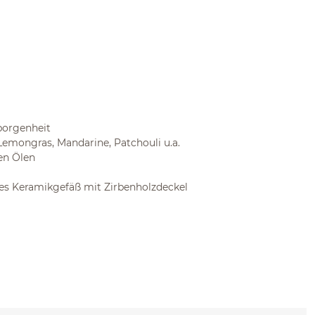
eborgenheit
Lemongras, Mandarine, Patchouli u.a.
en Ölen
ges Keramikgefäß mit Zirbenholzdeckel