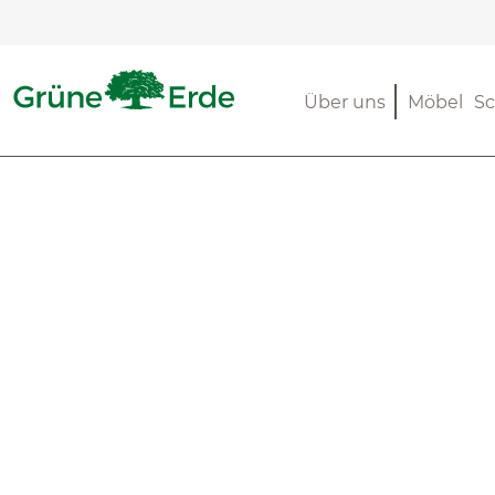
m Hauptinhalt springen
Zur Suche springen
Zur Hauptnavigation springen
Über uns
Möbel
Sc