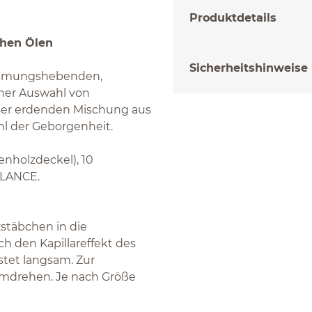
Produktdetails
chen Ölen
Sicherheitshinweise
immungshebenden,
ner Auswahl von
eser erdenden Mischung aus
ühl der Geborgenheit.
nholzdeckel), 10
ALANCE.
zstäbchen in die
 den Kapillareffekt des
stet langsam. Zur
 umdrehen. Je nach Größe