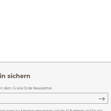
in sichern
mit dem Grüne Erde Newsletter.
immungen
zur Kenntnis genommen und die
AGB
gelesen und bin mit