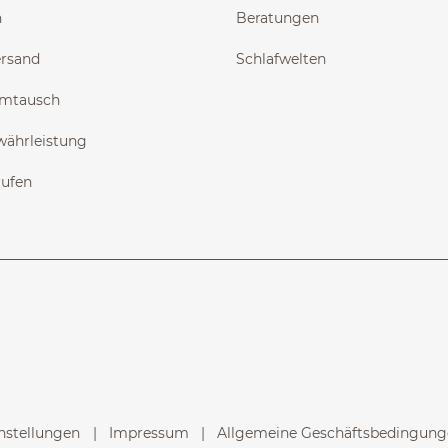
n
Beratungen
ersand
Schlafwelten
Umtausch
währleistung
rufen
nstellungen
Impressum
Allgemeine Geschäftsbedingunge