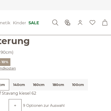
behör
Hussen
tung
metik
Kinder
SALE
g von 4 von 5 Sternen
no Housse mit
terung
, 90cm)
Preis:
- 10%
sandkosten
cm
140cm
160cm
180cm
100cm
len
f Stavang kiesel 62
9 Optionen zur Auswahl