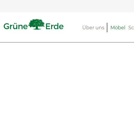
m Hauptinhalt springen
Zur Suche springen
Zur Hauptnavigation springen
Über uns
Möbel
Sc