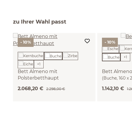
zu Ihrer Wahl passt
- 10%
- 10%
+
1
+
1
Bett Almeno mit
Bett Almen
Polsterbetthaupt
(Buche, 160 x 
(Wollstoff Tano natur, Buche, 200 x
2.068,20 €
1.142,10 €
2.298,00 €
1.
200 cm)