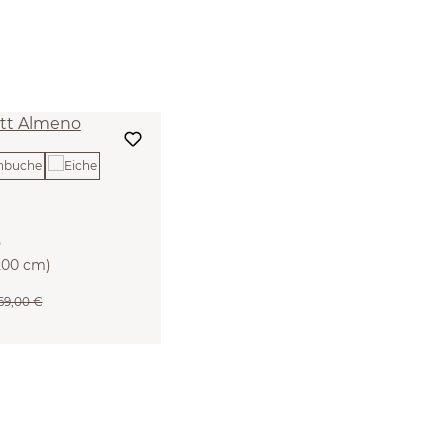
o
200 cm)
269,00 €