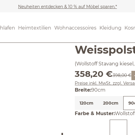
Neuheiten entdecken & 10 % auf Möbel sparen.*
Möbel
Betten
Bettzu
(4) 1 Bewer
hlafen
Heimtextilien
Wohnaccessoires
Kleidung
Kos
Durchschnittliche Bewertun
Bett Alme
Weisspols
(Wollstoff Stavang kiesel
Verkaufspreis:
358,20 €
Regulärer 
398,00 €
Preise inkl. MwSt. zzgl. Ver
auswählen
Breite
:
90cm
120cm
200cm
90
auswäh
Farbe & Muster
:
Wollstof