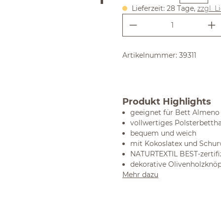
Lieferzeit: 28 Tage,
zzgl. L
Produkt Anzahl:
Artikelnummer:
39311
Produkt Highlights
geeignet für Bett Almeno
vollwertiges Polsterbett
bequem und weich
mit Kokoslatex und Schurw
NATURTEXTIL BEST-zertifi
dekorative Olivenholzknö
Mehr dazu