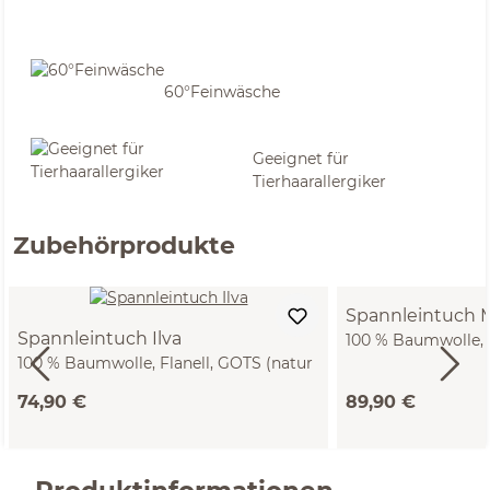
60°Feinwäsche
Geeignet für
Tierhaarallergiker
Zubehörprodukte
Spannleintuch 
Spannleintuch Ilva
100 % Baumwolle, S
100 % Baumwolle, Flanell, GOTS (natur
90 x 200 x 19/22 c
hell, 90 x 200 x 19/22 cm)
74,90 €
89,90 €