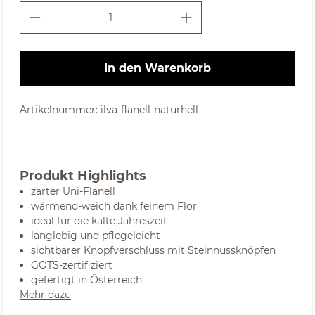
In den Warenkorb
Artikelnummer:
ilva-flanell-naturhell
Produkt Highlights
zarter Uni-Flanell
wärmend-weich dank feinem Flor
ideal für die kalte Jahreszeit
langlebig und pflegeleicht
sichtbarer Knopfverschluss mit Steinnussknöpfen
GOTS-zertifiziert
gefertigt in Österreich
Mehr dazu