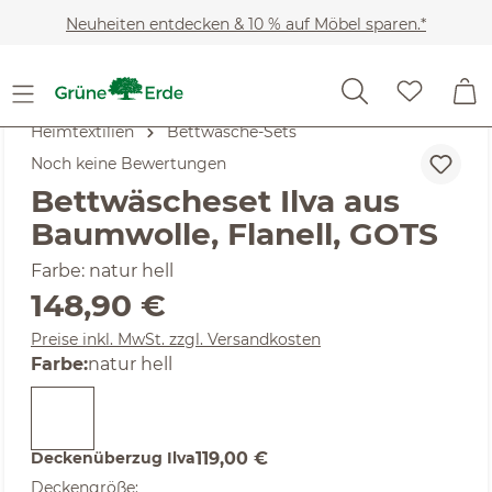
Zum Hauptinhalt springen
Neuheiten entdecken & 10 % auf Möbel sparen.*
Heimtextilien
Bettwäsche-Sets
Noch keine Bewertungen
Bettwäscheset Ilva aus
Baumwolle, Flanell, GOTS
Farbe: natur hell
Regulärer Preis:
148,90 €
Preise inkl. MwSt. zzgl. Versandkosten
auswählen
Farbe
:
natur hell
Deckenüberzug Ilva
119,00 €
auswählen
Deckengröße
: