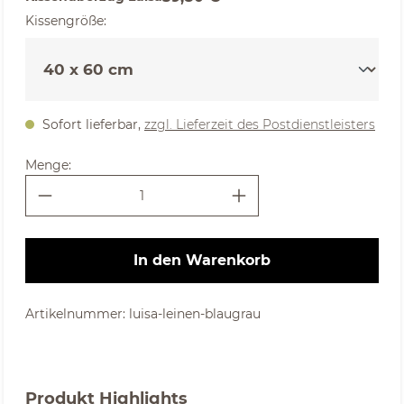
auswählen
Kissengröße
:
Sofort lieferbar,
zzgl. Lieferzeit des Postdienstleisters
Menge:
In den Warenkorb
Artikelnummer:
luisa-leinen-blaugrau
Produkt Highlights