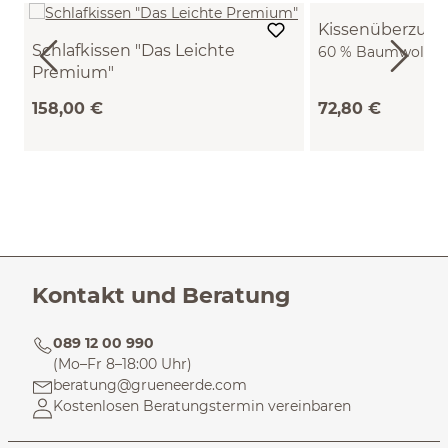
Kissenüberzug 
Schlafkissen "Das Leichte
60 % Baumwolle/4
Premium"
(natur, 70 x 90 cm
Leinen/BW/SSW/Kamelhaar (40 x 60
158,00 €
72,80 €
cm)
Kontakt und Beratung
089 12 00 990
(Mo–Fr 8–18:00 Uhr)
beratung@grueneerde.com
Kostenlosen Beratungstermin vereinbaren