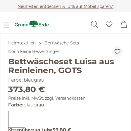
Zum Hauptinhalt springen
Neuheiten entdecken & 10 % auf Möbel sparen.*
Heimtextilien
Bettwäsche-Sets
Noch keine Bewertungen
Bettwäscheset Luisa aus
Reinleinen, GOTS
Farbe: blaugrau
Regulärer Preis:
373,80 €
Preise inkl. MwSt. zzgl. Versandkosten
auswählen
Farbe
:
blaugrau
Kissenüberzug Luisa
59,80 €