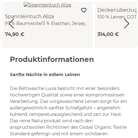
Deckenüberzug 
Spannleintuch Aliza
100 % Leinen, GOTS
97 % Baumwolle/3 % Elasthan, Jersey,
200 cm)
GOTS, VEGAN (natur, 90/100 x 200/220
74,90 €
314,00 €
x 22/28 cm)
Produktinformationen
Sanfte Nächte in edlem Leinen
Die Bettwäsche Luisa besticht mit einer besonders
hochwertigen Qualität sowie einer kompromisslosen
Verarbeitung. Das vorgewaschene Leinen sorgt für ein
außergewöhnlich sanftes Schlafgefühl – angenehm
kühlend, temperaturausgleichend und zart zur Haut.
Das reine Naturprodukt wird nach den
anspruchsvollen Richtlinien des Global Organic Textile
Standard gefertigt und mit einem sichtbaren